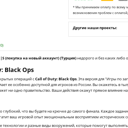
* Мы принимаем оплату по всему ми
возникновения проблем с оплатой
Другие наши проекты:
0)
 X|S (покупка на новый аккаунт) (Турция)
недорого и без каких либо о
: Black Ops
скрытых операций с
Call of Duty: Black Ops
. Эта версия для "Игры по з
ает ее особенно доступной для игроков из России. Вы окажетесь в тыл
кажет ни одно правительство. Ваши действия окажут прямое влияние н
о глубокий, что вы будете на крючке до самого финала. Каждое задан
гатит ваш игровой опыт эмоциональным восприятием исторических с
е технологии и разные виды вооружений, которые помогут выполнять