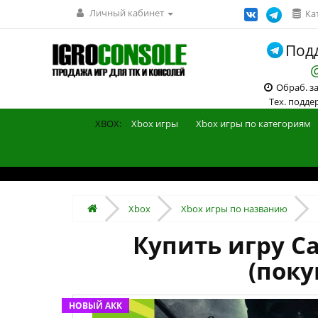
Личный кабинет
Ка
Подд
Обраб. зак
Тех. поддерж
XBOX:
Xbox игры
Xbox игры по категориям
Xbox
Xbox игры по названию
Купить игру Cal
(поку
НОВЫЙ АКК