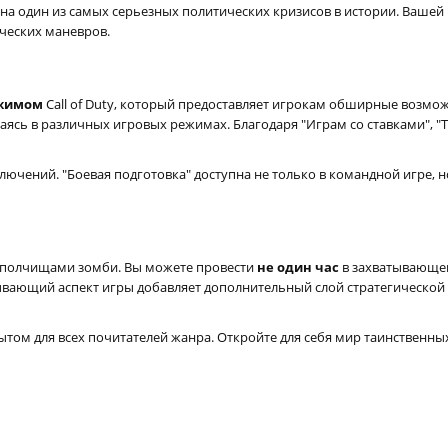
 на один из самых серьезных политических кризисов в истории. Ваше
ческих маневров.
жимом
Call of Duty, который предоставляет игрокам обширные возмож
аясь в различных игровых режимах. Благодаря "Играм со ставками", "Те
ючений. "Боевая подготовка" доступна не только в командной игре, н
 с полчищами зомби. Вы можете провести
не один час
в захватывающем
тывающий аспект игры добавляет дополнительный слой стратегической
том для всех почитателей жанра. Откройте для себя мир таинственн