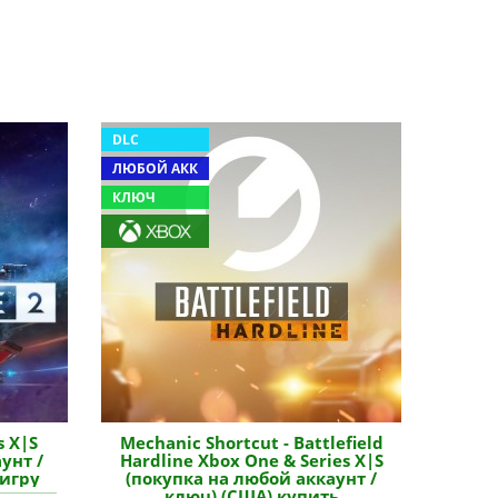
DLC
ЛЮБОЙ АКК
КЛЮЧ
s X|S
Mechanic Shortcut - Battlefield
унт /
Hardline Xbox One & Series X|S
 игру
(покупка на любой аккаунт /
ключ) (США) купить