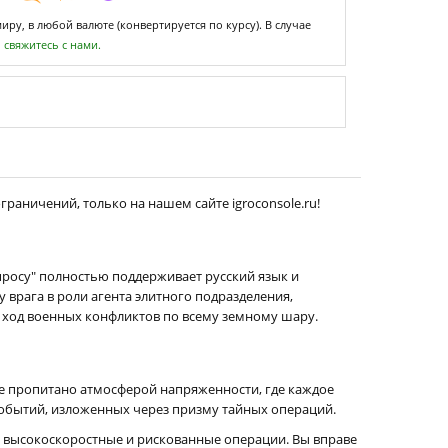
ру, в любой валюте (конвертируется по курсу). В случае
,
свяжитесь с нами.
граничений, только на нашем сайте igroconsole.ru!
апросу" полностью поддерживает русский язык и
у врага в роли агента элитного подразделения,
а ход военных конфликтов по всему земному шару.
ие пропитано атмосферой напряженности, где каждое
обытий, изложенных через призму тайных операций.
 высокоскоростные и рискованные операции. Вы вправе