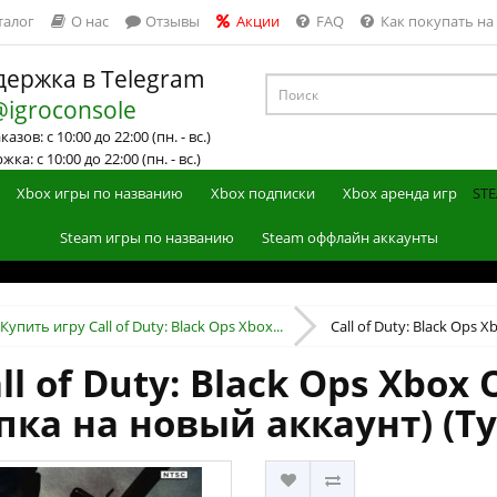
талог
О нас
Отзывы
Акции
FAQ
Как покупать на
ержка в Telegram
@igroconsole
азов: с 10:00 до 22:00 (пн. - вс.)
ка: с 10:00 до 22:00 (пн. - вс.)
Xbox игры по названию
Xbox подписки
Xbox аренда игр
STE
Steam игры по названию
Steam оффлайн аккаунты
Купить игру Call of Duty: Black Ops Xbox...
Call of Duty: Black Ops Xb
l of Duty: Black Ops Xbox 
пка на новый аккаунт) (Т