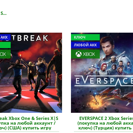
S...
 АКК
КЛЮЧ
ЛЮБОЙ АКК
eak Xbox One & Series X|S
EVERSPACE 2 Xbox Serie
упка на любой аккаунт /
(покупка на любой акка
юч) (США) купить игру
ключ) (Турция) купить