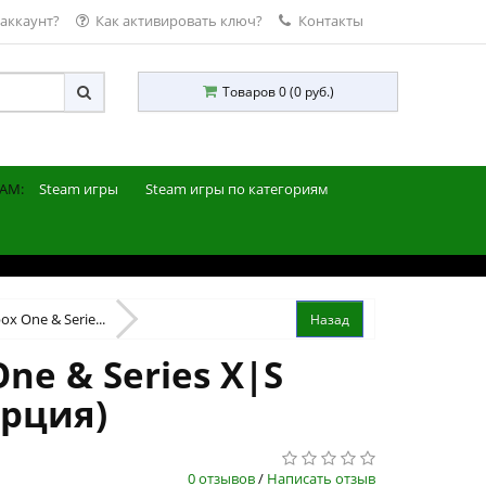
 аккаунт?
Как активировать ключ?
Контакты
Товаров 0 (0 руб.)
AM:
Steam игры
Steam игры по категориям
ox One & Serie...
One & Series X|S
урция)
0 отзывов
/
Написать отзыв