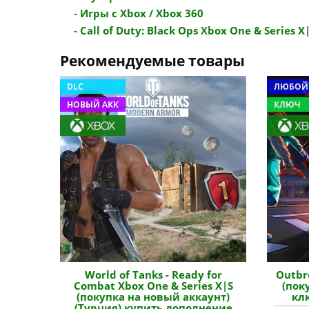
- Игры с Xbox / Xbox 360
- Call of Duty: Black Ops Xbox One & Series X|
Рекомендуемые товары
DLC
ЛЮБОЙ
НОВЫЙ АКК
КЛЮЧ
World of Tanks - Ready for
Outbr
Combat Xbox One & Series X|S
(пок
(покупка на новый аккаунт)
кл
(Турция) купить дополнение