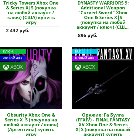
Tricky Towers Xbox One
DYNASTY WARRIORS 9:
& Series X|S (покупка
Additional Weapon
на любой аккаунт /
"Curved Sword" Xbox
ключ) (США) купить
One & Series X|S
игру
(покупка на любой
аккаунт / ключ) (США)
2 432 руб.
купить дополнение
896 руб.
КЛЮЧ
DLC
ЛЮБОЙ АКК
НОВЫЙ АКК
Obsurity Xbox One &
Оружие: Га Булга
Series X|S (покупка на
(FFXIV) - FINAL FANTASY
любой аккаунт / ключ)
XV Xbox One & Series
(Аргентина) купить
X|S (покупка на новый
игру
аккаунт) купить