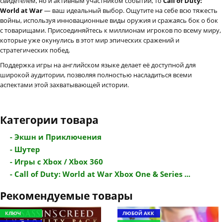
свидетелем, но и активным участником событий, то
Call of Duty:
World at War
— ваш идеальный выбор. Ощутите на себе всю тяжесть
войны, используя инновационные виды оружия и сражаясь бок о бок
с товарищами. Присоединяйтесь к миллионам игроков по всему миру,
которые уже окунулись в этот мир эпических сражений и
стратегических побед.
Поддержка игры на английском языке делает её доступной для
широкой аудитории, позволяя полностью насладиться всеми
аспектами этой захватывающей истории.
Категории товара
- Экшн и Приключения
- Шутер
- Игры с Xbox / Xbox 360
- Call of Duty: World at War Xbox One & Series ...
Рекомендуемые товары
КЛЮЧ
ЛЮБОЙ АКК