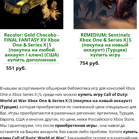
Recolor: Gold Chocobo -
REMEDIUM: Sentinels
FINAL FANTASY XV Xbox
Xbox One & Series X|S
One & Series X|S
(покупка на новый
(покупка на любой
аккаунт) (Турция)
аккаунт / ключ) (США)
купить игру
купить дополнение
754 руб.
551 руб.
В нашем ассортименте обширная библиотека игр для консолей Xbox
One и Xbox Series X|S, среди них можно
купить игру Call of Duty:
World at War Xbox One & Series X|S (покупка на новый аккаунт)
(Турция)
, которая приобретается по сниженной цене специально для
Вас. Игры приобретаются в различных регионах: Аргентина, Турция,
Европа, США и многих других, по цене, ниже Российского Xbox Store.
Мы гарантируем, что после
приобретения игры
, она навсегда
останется на Вашем аккаунте, без каких-либо проблем. Хотите
купить
ключ Call of Duty: World at War
? Заказывайте скорее и в кратчайшие