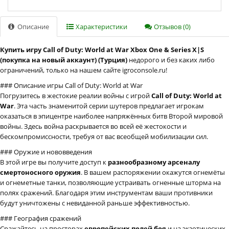
Описание
Характеристики
Отзывов (0)
Купить игру Call of Duty: World at War Xbox One & Series X|S
(покупка на новый аккаунт) (Турция)
недорого и без каких либо
ограничений, только на нашем сайте igroconsole.ru!
### Описание игры Call of Duty: World at War
Погрузитесь в жестокие реалии войны с игрой
Call of Duty: World at
War
. Эта часть знаменитой серии шутеров предлагает игрокам
оказаться в эпицентре наиболее напряжённых битв Второй мировой
войны. Здесь война раскрывается во всей её жестокости и
бескомпромиссности, требуя от вас всеобщей мобилизации сил.
### Оружие и нововведения
В этой игре вы получите доступ к
разнообразному арсеналу
смертоносного оружия
. В вашем распоряжении окажутся огнемёты
и огнеметные танки, позволяющие устраивать огненные шторма на
полях сражений. Благодаря этим инструментам ваши противники
будут уничтожены с невиданной раньше эффективностью.
### География сражений
Сражайтесь на просторах
европейских полей боя
и на экзотических