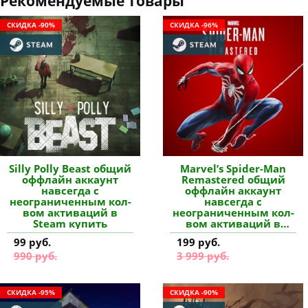
Рекомендуемые товары
СКИДКА -90%
СКИДКА -96%
Silly Polly Beast общий
Marvel’s Spider-Man
оффлайн аккаунт
Remastered общий
навсегда с
оффлайн аккаунт
неограниченным кол-
навсегда с
вом активаций в
неограниченным кол-
Steam купить
вом активаций в
Steam купить
99 руб.
199 руб.
990 руб.
3 999 руб.
СКИДКА -95%
СКИДКА -90%