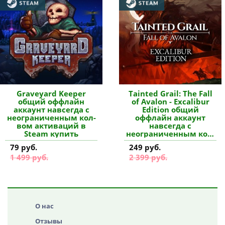
Graveyard Keeper
Tainted Grail: The Fall
общий оффлайн
of Avalon - Excalibur
аккаунт навсегда с
Edition общий
неограниченным кол-
оффлайн аккаунт
вом активаций в
навсегда с
Steam купить
неограниченным кол-
вом активаций в
79 руб.
249 руб.
Steam купить
1 499 руб.
2 399 руб.
О нас
Отзывы