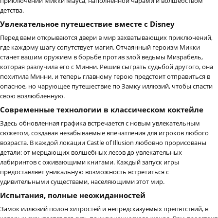
приключений Микки Мауса, наполненной чарами и волшебством
детства.
Увлекательное путешествие вместе с Disney
Перед вами открываются двери в мир захватывающих приключений,
где каждому шагу сопутствует магия. Отчаянный героизм Микки
станет вашим оружием в борьбе против злой ведьмы Мизрабель,
которая разлучила его с Минни. Решив сыграть судьбой другого, она
похитила Минни, и теперь главному герою предстоит отправиться в
опасное, но чарующее путешествие по Замку иллюзий, чтобы спасти
свою возлюбленную.
Современные технологии в классическом коктейле
Здесь обновленная графика встречается с новым увлекательным
сюжетом, создавая незабываемые впечатления для игроков любого
возраста. В каждой локации Castle of Illusion любовно прорисованы
детали: от мерцающих волшебных лесов до увлекательных
лабиринтов с оживающими книгами. Каждый запуск игры
предоставляет уникальную возможность встретиться с
удивительными существами, населяющими этот мир.
Испытания, полные неожиданностей
Замок иллюзий полон хитростей и непредсказуемых препятствий, в