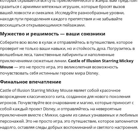
которых скрывается вся суть приключенческого жанра. Вам предстоит
сразиться с армиями мятежных игрушек, которые бросят вызов
вашей ловкости и смекалке. Исследуйте разнообразные уровни,
находя пути преодоления каждого препятствия и не забывайте
восхищаться открывающимися пейзажами.
Мужество и решимость — ваши союзники
Соберите всю волю в кулак и отправляйтесь в путешествие, которое
проверит не только ваши навыки, но и стойкость духа. Погрузитесь в
волшебные леса, таинственные лабиринты и наполненные
приключениями сюжетные линии.
Castle of Illusion Starring Mickey
Mouse
— это не просто игра, это великолепная возможность
почувствовать себя истинным героем мира Disney.
Финальное впечатление
Castle of Illusion Starring Mickey Mouse являет собой красочное
возрождение классического хита, созданное для нового поколения
игроков. Почувствуйте все очарование и магию, которые приносит с
собой каждый проект Disney, и отправляйтесь на невероятные
приключения вместе с Микки, одним из самых узнаваемых и любимых
персонажей. Это не просто игра, это путешествие, которое запомнится
надолго, оставляя следы добрых воспоминаний и светлого настроения.