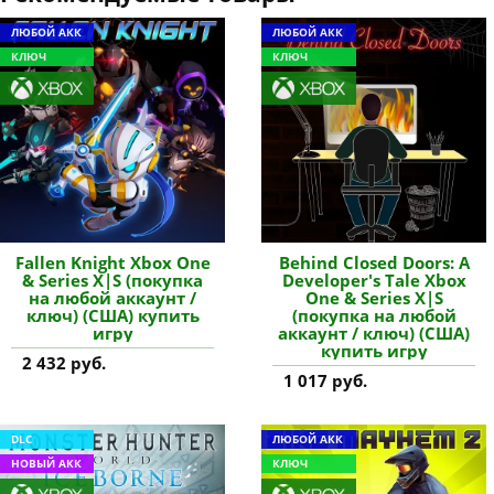
ЛЮБОЙ АКК
ЛЮБОЙ АКК
КЛЮЧ
КЛЮЧ
Fallen Knight Xbox One
Behind Closed Doors: A
& Series X|S (покупка
Developer's Tale Xbox
на любой аккаунт /
One & Series X|S
ключ) (США) купить
(покупка на любой
игру
аккаунт / ключ) (США)
купить игру
2 432 руб.
1 017 руб.
DLC
ЛЮБОЙ АКК
НОВЫЙ АКК
КЛЮЧ