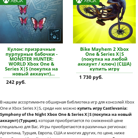
Кулон: призрачные
Bike Mayhem 2 Xbox
пурпурные бабочки -
One & Series X|S
MONSTER HUNTER:
(покупка на любой
WORLD Xbox One &
аккаунт / ключ) (США)
Series X|S (покупка на
купить игру
новый аккаунт)
1 730 руб.
купить дополнение
242 руб.
В нашем ассортименте обширная библиотека игр для консолей Xbox
One и Xbox Series X|S, среди них можно
купить игру Castlevania:
Symphony of the Night Xbox One & Series X|S (покупка на новый
аккаунт) (Турция)
, которая приобретается по сниженной цене
специально для Вас. Игры приобретаются в различных регионах:
Аргентина, Турция, Европа, США и многих других, по цене, ниже