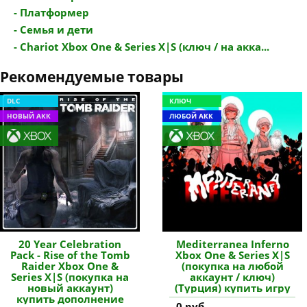
- Платформер
- Семья и дети
- Chariot Xbox One & Series X|S (ключ / на акка...
Рекомендуемые товары
DLC
КЛЮЧ
НОВЫЙ АКК
ЛЮБОЙ АКК
20 Year Celebration
Mediterranea Inferno
Pack - Rise of the Tomb
Xbox One & Series X|S
Raider Xbox One &
(покупка на любой
Series X|S (покупка на
аккаунт / ключ)
новый аккаунт)
(Турция) купить игру
купить дополнение
0 руб.