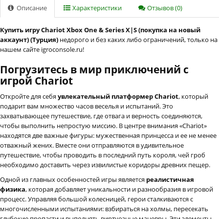
Описание
Характеристики
Отзывов (0)
Купить игру Chariot Xbox One & Series X|S (покупка на новый
аккаунт) (Турция)
недорого и без каких либо ограничений, только на
нашем сайте igroconsole.ru!
Погрузитесь в мир приключений с
игрой Chariot
Откройте для себя
увлекательный платформер Chariot
, который
подарит вам множество часов веселья и испытаний. Это
захватывающее путешествие, где отвага и верность соединяются,
чтобы выполнить непростую миссию. В центре внимания «Chariot»
находятся две важные фигуры: мужественная принцесса и ее не менее
отважный жених. Вместе они отправляются в удивительное
путешествие, чтобы проводить в последний путь короля, чей гроб
необходимо доставить через извилистые коридоры древних пещер.
Одной из главных особенностей игры является
реалистичная
физика
, которая добавляет уникальности и разнообразия в игровой
процесс. Управляя большой колесницей, герои сталкиваются с
многочисленными испытаниями: взбираться на холмы, пересекать
глубокие пропасти и выполнять виртуозные маневры. Эти элементы