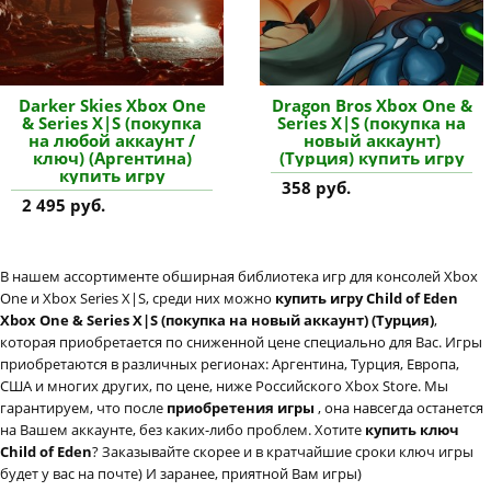
Darker Skies Xbox One
Dragon Bros Xbox One &
& Series X|S (покупка
Series X|S (покупка на
на любой аккаунт /
новый аккаунт)
ключ) (Аргентина)
(Турция) купить игру
купить игру
358 руб.
2 495 руб.
В нашем ассортименте обширная библиотека игр для консолей Xbox
One и Xbox Series X|S, среди них можно
купить игру Child of Eden
Xbox One & Series X|S (покупка на новый аккаунт) (Турция)
,
которая приобретается по сниженной цене специально для Вас. Игры
приобретаются в различных регионах: Аргентина, Турция, Европа,
США и многих других, по цене, ниже Российского Xbox Store. Мы
гарантируем, что после
приобретения игры
, она навсегда останется
на Вашем аккаунте, без каких-либо проблем. Хотите
купить ключ
Child of Eden
? Заказывайте скорее и в кратчайшие сроки ключ игры
будет у вас на почте) И заранее, приятной Вам игры)