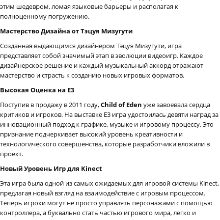
этим шедевром, ломая языковые барьеры и располагая к
полноценному погружению.
Мастерство Дизайна от Тэцуя Мизугути
Созданная выдающимся дизайнером Тэцуя Мизугути, игра
представляет собой значимый этап в эволюции видеоигр. Каждое
дизайнерское решение и каждый музыкальный аккорд отражают
мастерство и страсть к созданию новых игровых форматов.
Высокая Оценка на E3
Поступив в продажу в 2011 году,
Child of Eden
уже завоевала сердца
критиков и игроков. На выставке E3 игра удостоилась девяти наград за
инновационный подход к графике, музыке и игровому процессу. Это
признание подчеркивает высокий уровень креативности и
технологического совершенства, которые разработчики вложили в
проект.
Новый Уровень Игр для Kinect
Эта игра была одной из самых ожидаемых для игровой системы Kinect,
предлагая новый взгляд на взаимодействие с игровым процессом.
Теперь игроки могут не просто управлять персонажами с помощью
контроллера, а буквально стать частью игрового мира, легко и