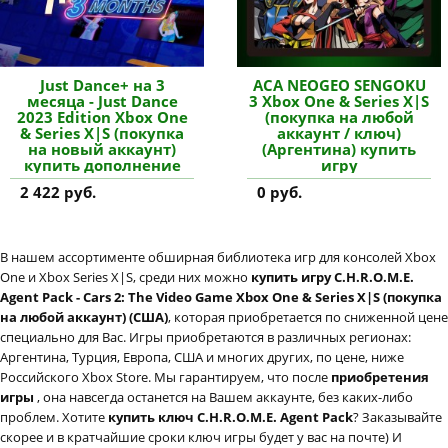
Just Dance+ на 3
ACA NEOGEO SENGOKU
месяца - Just Dance
3 Xbox One & Series X|S
2023 Edition Xbox One
(покупка на любой
& Series X|S (покупка
аккаунт / ключ)
на новый аккаунт)
(Аргентина) купить
купить дополнение
игру
2 422 руб.
0 руб.
В нашем ассортименте обширная библиотека игр для консолей Xbox
One и Xbox Series X|S, среди них можно
купить игру C.H.R.O.M.E.
Agent Pack - Cars 2: The Video Game Xbox One & Series X|S (покупка
на любой аккаунт) (США)
, которая приобретается по сниженной цене
специально для Вас. Игры приобретаются в различных регионах:
Аргентина, Турция, Европа, США и многих других, по цене, ниже
Российского Xbox Store. Мы гарантируем, что после
приобретения
игры
, она навсегда останется на Вашем аккаунте, без каких-либо
проблем. Хотите
купить ключ C.H.R.O.M.E. Agent Pack
? Заказывайте
скорее и в кратчайшие сроки ключ игры будет у вас на почте) И