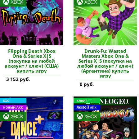
Flipping Death Xbox
Drunk-Fu: Wasted
One & Series X|S
Masters Xbox One &
(покупка на любой
Series X|S (покупка на
аккаунт / ключ) (США)
любой аккаунт / ключ)
купить игру
(Аргентина) купить
игру
3 152 руб.
0 руб.
DLC
КЛЮЧ
НОВЫЙ АКК
ЛЮБОЙ АКК