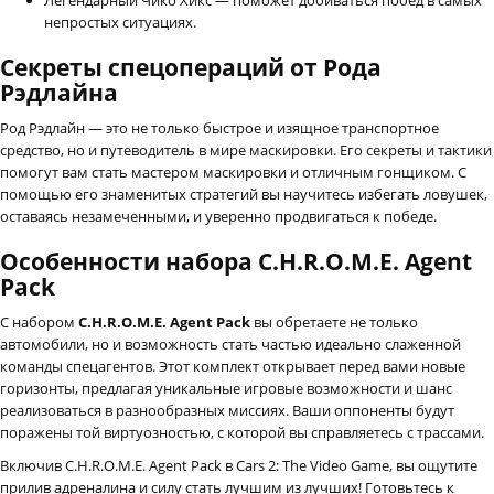
непростых ситуациях.
Секреты спецопераций от Рода
Рэдлайна
Род Рэдлайн — это не только быстрое и изящное транспортное
средство, но и путеводитель в мире маскировки. Его секреты и тактики
помогут вам стать мастером маскировки и отличным гонщиком. С
помощью его знаменитых стратегий вы научитесь избегать ловушек,
оставаясь незамеченными, и уверенно продвигаться к победе.
Особенности набора C.H.R.O.M.E. Agent
Pack
С набором
C.H.R.O.M.E. Agent Pack
вы обретаете не только
автомобили, но и возможность стать частью идеально слаженной
команды спецагентов. Этот комплект открывает перед вами новые
горизонты, предлагая уникальные игровые возможности и шанс
реализоваться в разнообразных миссиях. Ваши оппоненты будут
поражены той виртуозностью, с которой вы справляетесь с трассами.
Включив C.H.R.O.M.E. Agent Pack в Cars 2: The Video Game, вы ощутите
прилив адреналина и силу стать лучшим из лучших! Готовьтесь к