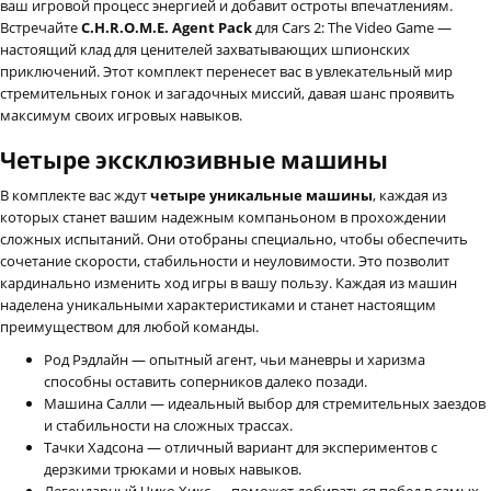
ваш игровой процесс энергией и добавит остроты впечатлениям.
Встречайте
C.H.R.O.M.E. Agent Pack
для Cars 2: The Video Game —
настоящий клад для ценителей захватывающих шпионских
приключений. Этот комплект перенесет вас в увлекательный мир
стремительных гонок и загадочных миссий, давая шанс проявить
максимум своих игровых навыков.
Четыре эксклюзивные машины
В комплекте вас ждут
четыре уникальные машины
, каждая из
которых станет вашим надежным компаньоном в прохождении
сложных испытаний. Они отобраны специально, чтобы обеспечить
сочетание скорости, стабильности и неуловимости. Это позволит
кардинально изменить ход игры в вашу пользу. Каждая из машин
наделена уникальными характеристиками и станет настоящим
преимуществом для любой команды.
Род Рэдлайн — опытный агент, чьи маневры и харизма
способны оставить соперников далеко позади.
Машина Салли — идеальный выбор для стремительных заездов
и стабильности на сложных трассах.
Тачки Хадсона — отличный вариант для экспериментов с
дерзкими трюками и новых навыков.
Легендарный Чико Хикс — поможет добиваться побед в самых