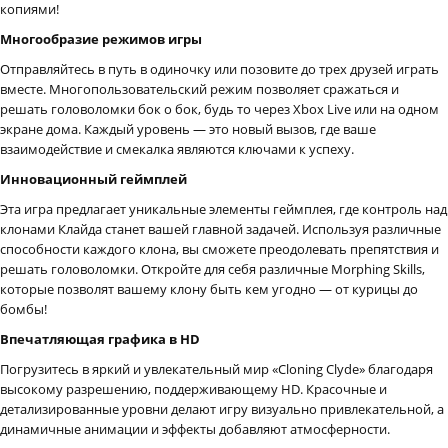
копиями!
Многообразие режимов игры
Отправляйтесь в путь в одиночку или позовите до трех друзей играть
вместе. Многопользовательский режим позволяет сражаться и
решать головоломки бок о бок, будь то через Xbox Live или на одном
экране дома. Каждый уровень — это новый вызов, где ваше
взаимодействие и смекалка являются ключами к успеху.
Инновационный геймплей
Эта игра предлагает уникальные элементы геймплея, где контроль над
клонами Клайда станет вашей главной задачей. Используя различные
способности каждого клона, вы сможете преодолевать препятствия и
решать головоломки. Откройте для себя различные Morphing Skills,
которые позволят вашему клону быть кем угодно — от курицы до
бомбы!
Впечатляющая графика в HD
Погрузитесь в яркий и увлекательный мир «Cloning Clyde» благодаря
высокому разрешению, поддерживающему HD. Красочные и
детализированные уровни делают игру визуально привлекательной, а
динамичные анимации и эффекты добавляют атмосферности.