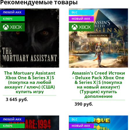
Рекомендуемые товары
ЛЮБОЙ АКК
DLC
КЛЮЧ
НОВЫЙ АКК
The Mortuary Assistant
Assassin's Creed Истоки
Xbox One & Series X|S
- Deluxe Pack Xbox One
(покупка на любой
& Series X|S (покупка
аккаунт / ключ) (США)
на новый аккаунт)
купить игру
(Турция) купить
дополнение
3 645 руб.
390 руб.
ЛЮБОЙ АКК
DLC
КЛЮЧ
НОВЫЙ АКК