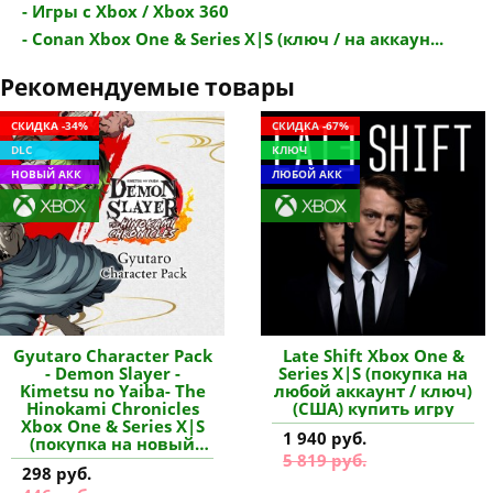
- Игры с Xbox / Xbox 360
- Conan Xbox One & Series X|S (ключ / на аккаун...
Рекомендуемые товары
СКИДКА -34%
СКИДКА -67%
DLC
КЛЮЧ
НОВЫЙ АКК
ЛЮБОЙ АКК
Gyutaro Character Pack
Late Shift Xbox One &
- Demon Slayer -
Series X|S (покупка на
Kimetsu no Yaiba- The
любой аккаунт / ключ)
Hinokami Chronicles
(США) купить игру
Xbox One & Series X|S
1 940 руб.
(покупка на новый
5 819 руб.
аккаунт) купить
298 руб.
дополнение