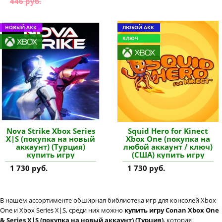
446 руб.
НОВЫЙ АКК
ЛЮБОЙ АКК
КЛЮЧ
Nova Strike Xbox Series
Squid Hero for Kinect
X|S (покупка на новый
Xbox One (покупка на
аккаунт) (Турция)
любой аккаунт / ключ)
купить игру
(США) купить игру
1 730 руб.
1 730 руб.
В нашем ассортименте обширная библиотека игр для консолей Xbox
One и Xbox Series X|S, среди них можно
купить игру Conan Xbox One
& Series X|S (покупка на новый аккаунт) (Турция)
, которая