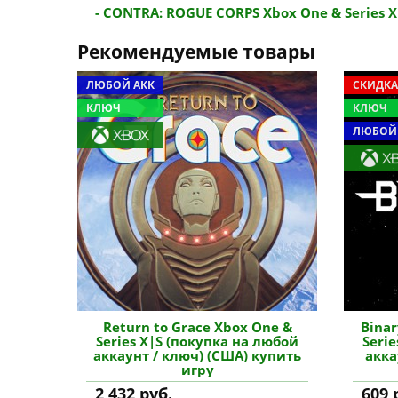
- CONTRA: ROGUE CORPS Xbox One & Series X|S
Рекомендуемые товары
ЛЮБОЙ АКК
СКИДКА
КЛЮЧ
КЛЮЧ
ЛЮБОЙ
Return to Grace Xbox One &
Binar
Series X|S (покупка на любой
Seri
аккаунт / ключ) (США) купить
акка
игру
2 432 руб.
609 