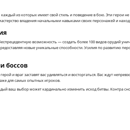
каждый из которых имеет свой стиль и поведение в бою. Эти герои не 
мастерство владения начальными навыками своих персонажей и находи
ия
т беспрецедентную возможность — создать более 100 видов орудий ун
 предоставляя новые уникальные способности. Усилия по развитию п
и боссов
герой и враг заставят вас удивляться и восторгаться. Вас ждут непр
аже для самых опытных игроков.
ждый ваш выбор может кардинально изменить исход битвы. Контра снов