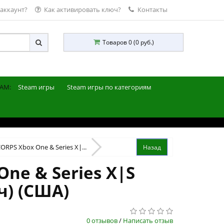
 аккаунт?
Как активировать ключ?
Контакты
Товаров 0 (0 руб.)
AM:
Steam игры
Steam игры по категориям
RPS Xbox One & Series X|...
ne & Series X|S
ч) (США)
0 отзывов
/
Написать отзыв