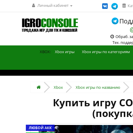
Личный кабинет
Ка
Подд
Обраб. зак
Тех. поддерж
XBOX:
Xbox игры
Xbox игры по категориям
Xbox
Xbox игры по названию
Купить игру CO
(покупк
ЛЮБОЙ АКК