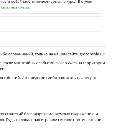
ру, в любой валюте (конвертируется по курсу). В случае
,
свяжитесь с нами.
ибо ограничений, только на нашем сайте igroconsole.ru!
а после масштабных событий в Alien Wars на территории
ев.
од событий. Им предстоит либо защитить планету от
ство стратегий благодаря изменяемому снаряжению и
 Будь то локальная игра или сетевое противостояние,