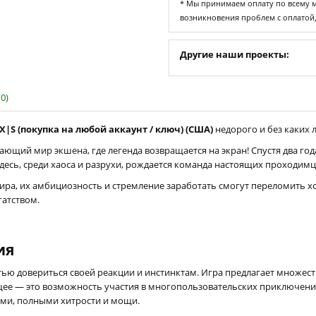
* Мы принимаем оплату по всему ми
возникновения проблем с оплатой
Другие наши проекты:
0)
X|S (покупка на любой аккаунт / ключ) (США)
недорого и без каких л
ающий мир экшена, где легенда возвращается на экран! Спустя два год
есь, среди хаоса и разрухи, рождается команда настоящих проходимц
мира, их амбициозность и стремление заработать смогут переломить х
гатством.
ия
тью довериться своей реакции и инстинктам. Игра предлагает множе
е — это возможность участия в многопользовательских приключениях.
сами, полными хитрости и мощи.