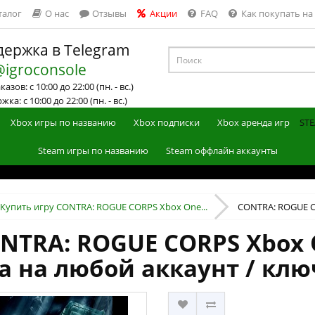
талог
О нас
Отзывы
Акции
FAQ
Как покупать на
ержка в Telegram
@igroconsole
азов: с 10:00 до 22:00 (пн. - вс.)
ка: с 10:00 до 22:00 (пн. - вс.)
Xbox игры по названию
Xbox подписки
Xbox аренда игр
STE
Steam игры по названию
Steam оффлайн аккаунты
Купить игру CONTRA: ROGUE CORPS Xbox One...
CONTRA: ROGUE CO
NTRA: ROGUE CORPS Xbox O
а на любой аккаунт / клю