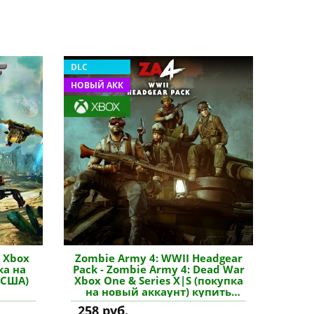
DLC
НОВЫЙ АКК
e Xbox
Zombie Army 4: WWII Headgear
ка на
Pack - Zombie Army 4: Dead War
(США)
Xbox One & Series X|S (покупка
на новый аккаунт) купить
дополнение
258 руб.