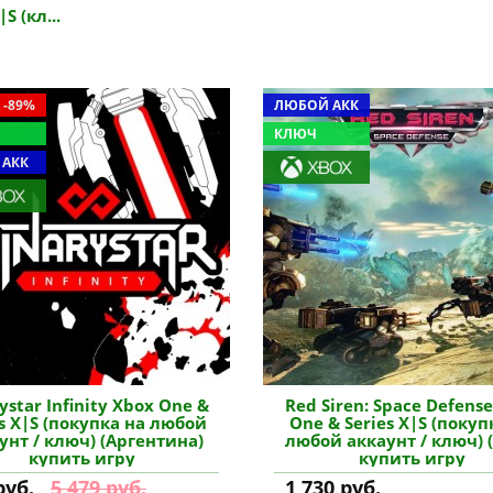
 (кл...
 -89%
ЛЮБОЙ АКК
КЛЮЧ
 АКК
ystar Infinity Xbox One &
Red Siren: Space Defens
es X|S (покупка на любой
One & Series X|S (покуп
унт / ключ) (Аргентина)
любой аккаунт / ключ) 
купить игру
купить игру
руб.
5 479 руб.
1 730 руб.