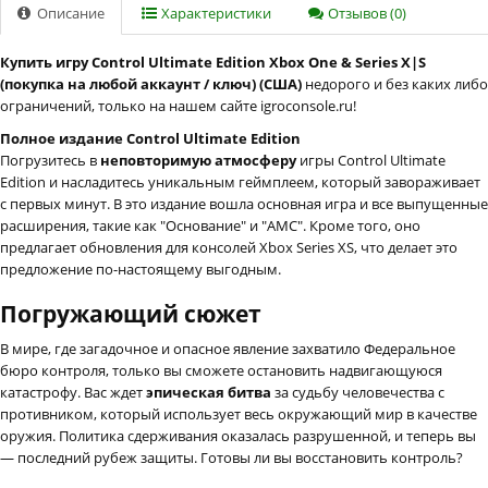
Описание
Характеристики
Отзывов (0)
Купить игру Control Ultimate Edition Xbox One & Series X|S
(покупка на любой аккаунт / ключ) (США)
недорого и без каких либо
ограничений, только на нашем сайте igroconsole.ru!
Полное издание Control Ultimate Edition
Погрузитесь в
неповторимую атмосферу
игры Control Ultimate
Edition и насладитесь уникальным геймплеем, который завораживает
с первых минут. В это издание вошла основная игра и все выпущенные
расширения, такие как "Основание" и "АМС". Кроме того, оно
предлагает обновления для консолей Xbox Series XS, что делает это
предложение по-настоящему выгодным.
Погружающий сюжет
В мире, где загадочное и опасное явление захватило Федеральное
бюро контроля, только вы сможете остановить надвигающуюся
катастрофу. Вас ждет
эпическая битва
за судьбу человечества с
противником, который использует весь окружающий мир в качестве
оружия. Политика сдерживания оказалась разрушенной, и теперь вы
— последний рубеж защиты. Готовы ли вы восстановить контроль?