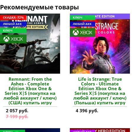
Рекомендуемые товары
СКИДКА -72%
КЛЮЧ
ЛЮБОЙ АКК
ЛЮБОЙ АКК
КЛЮЧ
Remnant: From the
Life is Strange: True
Ashes - Complete
Colors - Ultimate
Edition Xbox One &
Edition Xbox One &
Series X|S (покупка на
Series X|S (покупка на
любой аккаунт / ключ)
любой аккаунт / ключ)
(США) купить игру
(Польша) купить игру
2 057 руб.
4 396 руб.
7 199 руб.
КЛЮЧ
НОВЫЙ АКК