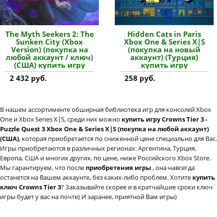
The Myth Seekers 2: The
Hidden Cats in Paris
Sunken City (Xbox
Xbox One & Series X|S
Version) (покупка на
(покупка на новый
любой аккаунт / ключ)
аккаунт) (Турция)
(США) купить игру
купить игру
2 432 руб.
258 руб.
В нашем ассортименте обширная библиотека игр для консолей Xbox
One и Xbox Series X|S, среди них можно
купить игру Crowns Tier 3 -
Puzzle Quest 3 Xbox One & Series X|S (покупка на любой аккаунт)
(США)
, которая приобретается по сниженной цене специально для Вас.
Игры приобретаются в различных регионах: Аргентина, Турция,
Европа, США и многих других, по цене, ниже Российского Xbox Store.
Мы гарантируем, что после
приобретения игры
, она навсегда
останется на Вашем аккаунте, без каких-либо проблем. Хотите
купить
ключ Crowns Tier 3
? Заказывайте скорее и в кратчайшие сроки ключ
игры будет у вас на почте) И заранее, приятной Вам игры)