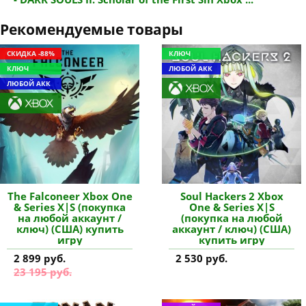
Рекомендуемые товары
СКИДКА -88%
КЛЮЧ
КЛЮЧ
ЛЮБОЙ АКК
ЛЮБОЙ АКК
The Falconeer Xbox One
Soul Hackers 2 Xbox
& Series X|S (покупка
One & Series X|S
на любой аккаунт /
(покупка на любой
ключ) (США) купить
аккаунт / ключ) (США)
игру
купить игру
2 899 руб.
2 530 руб.
23 195 руб.