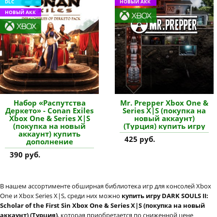
DLC
НОВЫЙ АКК
НОВЫЙ АКК
Набор «Распутства
Mr. Prepper Xbox One &
Деркето» - Conan Exiles
Series X|S (покупка на
Xbox One & Series X|S
новый аккаунт)
(покупка на новый
(Турция) купить игру
аккаунт) купить
425 руб.
дополнение
390 руб.
В нашем ассортименте обширная библиотека игр для консолей Xbox
One и Xbox Series X|S, среди них можно
купить игру DARK SOULS II:
Scholar of the First Sin Xbox One & Series X|S (покупка на новый
аккаунт) (Турция)
, которая приобретается по сниженной цене