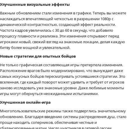
Улучшенные визуальные эффекты
Важным обновлением стали изменения в графике. Теперь вы можете
наслаждаться впечатляющей четкостью в разрешении 1080p с
динамической контрастностью, создающей эффект реальности.
Частота кадров увеличилась с 30 до 60 в секунду, что добавило
процессу плавности и реализма. Эти изменения открывают перед
игроками новый, свежий взгляд на знакомые локации, делая каждую
битву более мощной и увлекательной.
Новые стратегии для опытных бойцов
Не только графическая составляющая игры претерпела изменения.
Расположение врагов было модернизировано, что вынуждает даже
самых искусных бойцов пересматривать устоявшиеся стратегии. Это
вселенная, где каждый поворот может удивить и требует от игроков
заново исследовать уже знакомые уровни. Даже любимые моменты
игры могут обернуться неожиданными испытаниями.
Улучшенная онлайн-игра
Многопользовательские режимы также подверглись значительному
обновлению. Благодаря введению системы распределения душ, стало
проще находить соперников, обеспечивая честные и
сбалансированные матчи. Число участников в сетевой сессии