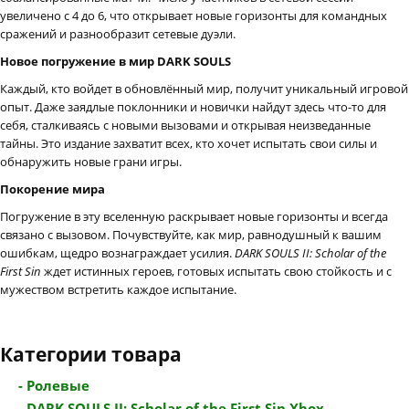
увеличено с 4 до 6, что открывает новые горизонты для командных
сражений и разнообразит сетевые дуэли.
Новое погружение в мир DARK SOULS
Каждый, кто войдет в обновлённый мир, получит уникальный игровой
опыт. Даже заядлые поклонники и новички найдут здесь что-то для
себя, сталкиваясь с новыми вызовами и открывая неизведанные
тайны. Это издание захватит всех, кто хочет испытать свои силы и
обнаружить новые грани игры.
Покорение мира
Погружение в эту вселенную раскрывает новые горизонты и всегда
связано с вызовом. Почувствуйте, как мир, равнодушный к вашим
ошибкам, щедро вознаграждает усилия.
DARK SOULS II: Scholar of the
First Sin
ждет истинных героев, готовых испытать свою стойкость и с
мужеством встретить каждое испытание.
Категории товара
- Ролевые
- DARK SOULS II: Scholar of the First Sin Xbox ...