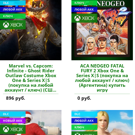
DLC
КЛЮЧ
ЛЮБОЙ АКК
ЛЮБОЙ АКК
КЛЮЧ
Marvel vs. Capcom:
ACA NEOGEO FATAL
Infinite - Ghost Rider
FURY 2 Xbox One &
Outlaw Costume Xbox
Series X|S (покупка на
One & Series X|S
любой аккаунт / ключ)
(покупка на любой
(Аргентина) купить
аккаунт / ключ) (США)
игру
купить дополнение
896 руб.
0 руб.
DLC
DLC
НОВЫЙ АКК
ЛЮБОЙ АКК
КЛЮЧ