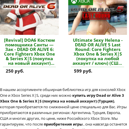
[Revival] DOA6 Костюм
Ultimate Sexy Helena -
помощника Санты —
DEAD OR ALIVE 5 Last
Зак - DEAD OR ALIVE 6:
Round: Core Fighters
Core Fighters Xbox One
Xbox One & Series X|S
& Series X|S (покупка
(покупка на любой
на новый аккаунт)
аккаунт / ключ) (США)
купить дополнение
купить дополнение
250 руб.
599 руб.
В нашем ассортименте обширная библиотека игр для консолей Xbox
One и Xbox Series X|S, среди них можно
купить игру Dead or Alive 3
Xbox One & Series X|S (покупка на новый аккаунт) (Турция)
,
которая приобретается по сниженной цене специально для Вас. Игры
приобретаются в различных регионах: Аргентина, Турция, Европа,
США и многих других, по цене, ниже Российского Xbox Store. Мы
гарантируем, что после
приобретения игры
, она навсегда останется