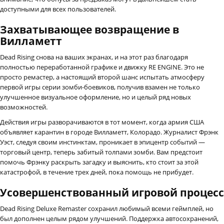
доступными для всех пользователей.
Захватывающее возвращение в
Вилламетт
Dead Rising снова на ваших экранах, и на этот раз благодаря
полностью переработанной графике и движку RE ENGINE. Это не
просто ремастер, а настоящий второй шанс испытать атмосферу
первой игры серии зомби-боевиков, получив взамен не только
улучшенное визуальное оформление, но и целый ряд новых
возможностей.
Действия игры разворачиваются в тот момент, когда армия США
объявляет карантин в городе Вилламетт, Колорадо. Журналист Фрэнк
Уэст, следуя своим инстинктам, проникает в эпицентр событий —
торговый центр, теперь забитый толпами зомби. Вам предстоит
помочь Фрэнку раскрыть загадку и выяснить, кто стоит за этой
катастрофой, в течение трех дней, пока помощь не прибудет.
Усовершенствованный игровой процесс
Dead Rising Deluxe Remaster сохранил любимый всеми геймплей, но
был дополнен целым рядом улучшений. Поддержка автосохранений,