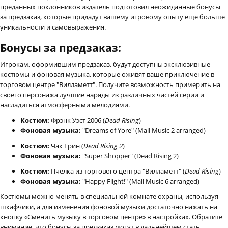
преданных поклонников издатель подготовил неожиданные бонусы
за предзаказ, которые придадут вашему игровому опыту еще больше
уникальности и самовыражения.
Бонусы за предзаказ:
Игрокам, оформившим предзаказ, будут доступны эксклюзивные
костюмы и фоновая музыка, которые оживят ваше приключение в
торговом центре "Вилламетт". Получите возможность примерить на
своего персонажа лучшие наряды из различных частей серии и
насладиться атмосферными мелодиями.
Костюм:
Фрэнк Уэст 2006 (
Dead Rising
)
Фоновая музыка:
"Dreams of Yore" (Mall Music 2 arranged)
Костюм:
Чак Грин (
Dead Rising 2
)
Фоновая музыка:
"Super Shopper" (Dead Rising 2)
Костюм:
Пчелка из торгового центра "Вилламетт" (
Dead Rising
)
Фоновая музыка:
"Happy Flight!" (Mall Music 6 arranged)
Костюмы можно менять в специальной комнате охраны, используя
шкафчики, а для изменения фоновой музыки достаточно нажать на
кнопку «Сменить музыку в торговом центре» в настройках. Обратите
внимание, что бонусы за предзаказ могут в дальнейшем стать