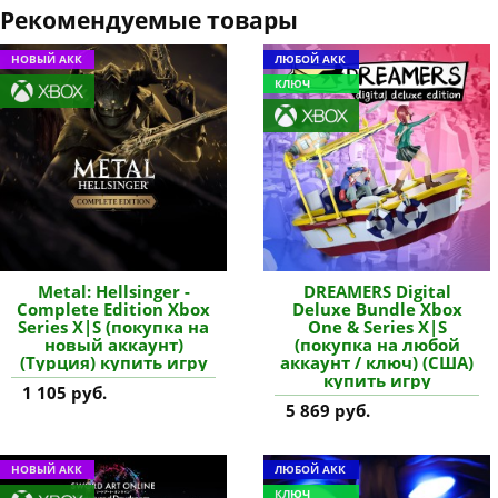
Рекомендуемые товары
НОВЫЙ АКК
ЛЮБОЙ АКК
КЛЮЧ
Metal: Hellsinger -
DREAMERS Digital
Complete Edition Xbox
Deluxe Bundle Xbox
Series X|S (покупка на
One & Series X|S
новый аккаунт)
(покупка на любой
(Турция) купить игру
аккаунт / ключ) (США)
купить игру
1 105 руб.
5 869 руб.
НОВЫЙ АКК
ЛЮБОЙ АКК
КЛЮЧ