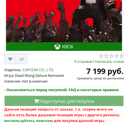
0 отзывов
/
Написать отзыв
7 199 руб.
Издатель:
CAPCOM CO., LTD.
Игра: Dead Rising Deluxe Remaster
Сравнить цену по регионам
Наличие: Нет в наличии
- Ознакомиться перед покупкой: FAQ и некоторые правила
Недоступно для покупки
Данная позиция закрыта от заказа, т.к. скорее всего на
сайте есть более дешевая позиция игры с другого региона,
воспользуйтесь поиском
для покупки данной игры.