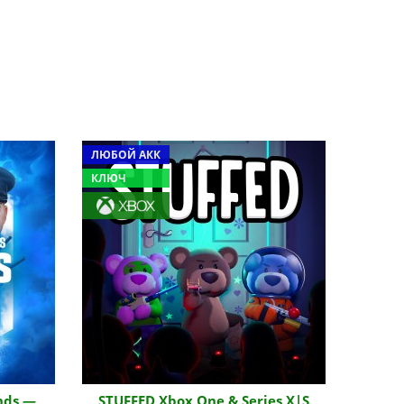
ЛЮБОЙ АКК
КЛЮЧ
nds —
STUFFED Xbox One & Series X|S