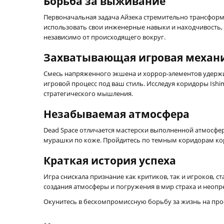
Борьба за выживание
Первоначальная задача Айзека стремительно трансформи
использовать свои инженерные навыки и находчивость, ч
независимо от происходящего вокруг.
Захватывающая игровая механ
Смесь напряженного экшена и хоррор-элементов удержи
игровой процесс под ваш стиль. Исследуя коридоры Ish
стратегического мышления.
Незабываемая атмосфера
Dead Space отличается мастерски выполненной атмосфер
мурашки по коже. Пройдитесь по темным коридорам кор
Краткая история успеха
Игра снискала признание как критиков, так и игроков, с
создания атмосферы и погружения в мир страха и неопре
Окунитесь в бескомпромиссную борьбу за жизнь на прост