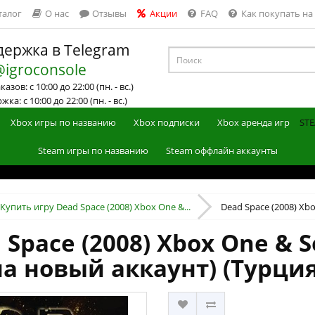
талог
О нас
Отзывы
Акции
FAQ
Как покупать на
ержка в Telegram
@igroconsole
азов: с 10:00 до 22:00 (пн. - вс.)
ка: с 10:00 до 22:00 (пн. - вс.)
Xbox игры по названию
Xbox подписки
Xbox аренда игр
STE
Steam игры по названию
Steam оффлайн аккаунты
Купить игру Dead Space (2008) Xbox One &...
Dead Space (2008) Xbox
Space (2008) Xbox One & S
на новый аккаунт) (Турция