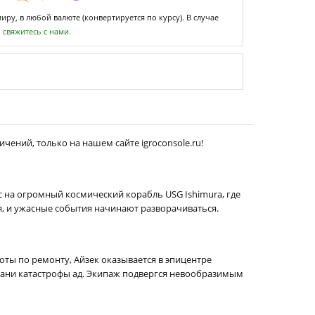
ру, в любой валюте (конвертируется по курсу). В случае
,
свяжитесь с нами.
чений, только на нашем сайте igroconsole.ru!
ас на огромный космический корабль USG Ishimura, где
я, и ужасные события начинают разворачиваться.
оты по ремонту, Айзек оказывается в эпицентре
грани катастрофы ад. Экипаж подвергся невообразимым