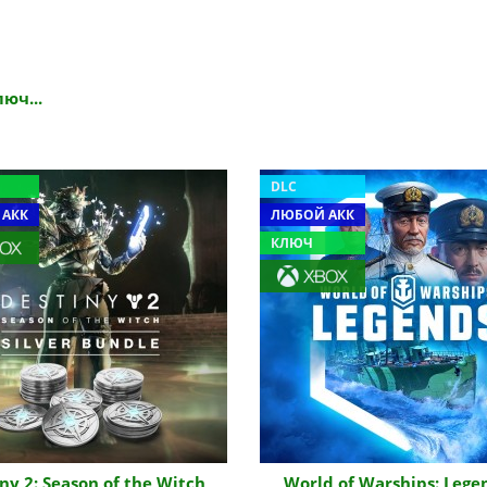
люч...
DLC
 АКК
ЛЮБОЙ АКК
КЛЮЧ
ny 2: Season of the Witch
World of Warships: Lege