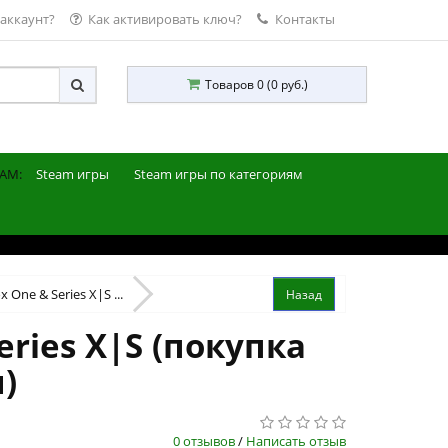
 аккаунт?
Как активировать ключ?
Контакты
Товаров 0 (0 руб.)
AM:
Steam игры
Steam игры по категориям
 One & Series X|S ...
eries X|S (покупка
)
0 отзывов
/
Написать отзыв