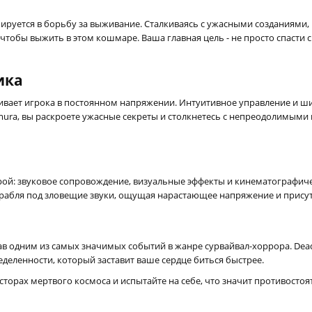
руется в борьбу за выживание. Сталкиваясь с ужасными созданиями,
тобы выжить в этом кошмаре. Ваша главная цель - не просто спасти св
ика
вает игрока в постоянном напряжении. Интуитивное управление и ш
imura, вы раскроете ужасные секреты и столкнетесь с непреодолимым
ой: звуковое сопровождение, визуальные эффекты и кинематографиче
абля под зловещие звуки, ощущая нарастающее напряжение и присут
тав одним из самых значимых событий в жанре сурвайвал-хоррора. Dead
деленности, который заставит ваше сердце биться быстрее.
орах мертвого космоса и испытайте на себе, что значит противостоя