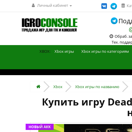
Личный кабинет
Ка
Подд
Обраб. зак
Тех. поддерж
XBOX:
Xbox игры
Xbox игры по категориям
Xbox
Xbox игры по названию
Купить игру Dead 
НОВЫЙ АКК