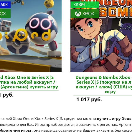
 АКК
КЛЮЧ
d Xbox One & Series X|S
Dungeons & Bombs Xbox
упка на любой аккаунт /
Series X|S (покупка на 
 (Аргентина) купить игру
аккаунт / ключ) (США) 
игру
1 руб.
1 017 руб.
солей Xbox One и Xbox Series X|S, среди них можно
купить игру Deus 
пециально для Вас. Игры приобретаются в различных регионах: Аргенти
обретения игры
, она навсегда останется на Вашем аккаунте, без как