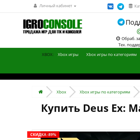
Личный кабинет
Ка
Подд
Обраб. зак
Тех. поддерж
XBOX:
Xbox игры
Xbox игры по категориям
Xbox
Xbox игры по категориям
Купить Deus Ex: M
СКИДКА -89%