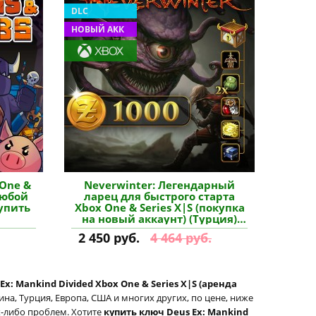
DLC
НОВЫЙ АКК
 One &
Neverwinter: Легендарный
любой
ларец для быстрого старта
купить
Xbox One & Series X|S (покупка
на новый аккаунт) (Турция)
купить дополнение
2 450 руб.
4 464 руб.
Ex: Mankind Divided Xbox One & Series X|S (аренда
на, Турция, Европа, США и многих других, по цене, ниже
их-либо проблем. Хотите
купить ключ Deus Ex: Mankind