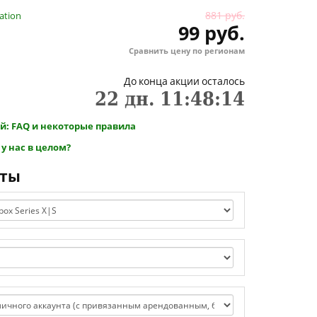
881 руб.
ation
99 руб.
Сравнить цену по регионам
До конца акции осталось
22
дн.
11
:
48
:
13
й: FAQ и некоторые правила
 у нас в целом?
нты