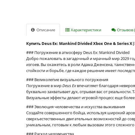
Описание
Характеристики
Отзывов (
Купить Deus Ex: Mankind Divided Xbox One & Series X
### Погружение в атмосферу Deus Ex: Mankind Divided
Добро пожаловать в загадочный и мрачный мир 2029 го
изгоев. Вы окажетесь в роли Адама Дженсена, таинствен
стойкости и борьбе, где каждое решение имеет последст
### Великолепие визуального погружения
Погружение в мир
Deus Ex
впечатляет благодаря неверо
буквально захватывает дух, отрывая вас от реальности.
Визуальные эффекты делают игровой процесс еще боле
### Эволюция человечества и искусства выживания
Создайте совершенного бойца, используя широкий арсен
сверхъестественных двигательных возможностей до сов
уникальным, готовым к любым вызовам этого сложного
### Раскол человечества