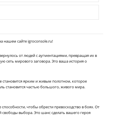
а нашем сайте igroconsole.ru!
твернулось от людей с аугментациями, превращая их в
ную сеть мирового заговора. Это ваша история о
е становится ярким и живым полотном, которое
таль становится частью большого, живого мира.
способности, чтобы обрести превосходство в боях. От
 свободы выбора. Это шанс сделать вашего героя