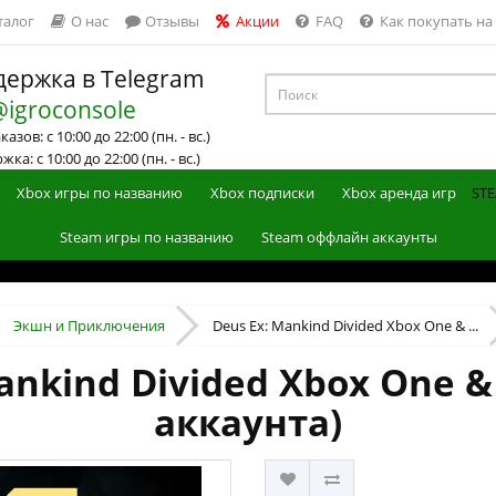
талог
О нас
Отзывы
Акции
FAQ
Как покупать на
ержка в Telegram
@igroconsole
азов: с 10:00 до 22:00 (пн. - вс.)
ка: с 10:00 до 22:00 (пн. - вс.)
Xbox игры по названию
Xbox подписки
Xbox аренда игр
STE
Steam игры по названию
Steam оффлайн аккаунты
Экшн и Приключения
Deus Ex: Mankind Divided Xbox One & ...
ankind Divided Xbox One & 
аккаунта)