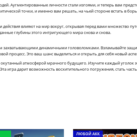
юдей. Аугментированные личности стали изгоями, и теперь вам предст
тической точки, и именно вам решать, на чьей стороне встать в борь
действия влияют на мир вокруг, открывая перед вами множество путе
данные глубины этого интригующего мира снова и снова.
ом захватывающими динамичными головоломками. Взламывайте защит
вой процесс. Это ваш шанс выделиться и открыть для себя новый асп
окутанный атмосферой мрачного будущего. Изучите каждый уголок это
 Эта игра дарит возможность восхитительного погружения, стать часть
ЛЮБОЙ АКК