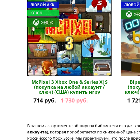
ЛЮБОЙ АКК
ЛЮБОЙ
КЛЮЧ
McPixel 3 Xbox One & Series X|S
Bipe
(покупка на любой аккаунт /
(пок
ключ) (США) купить игру
ключ)
714 руб.
1 730 руб.
1 72
В нашем ассортименте обширная библиотека игр для кон
аккаунта)
, которая приобретается по сниженной цене с
Российского Xbox Store. Мы гарантируем, что после
при