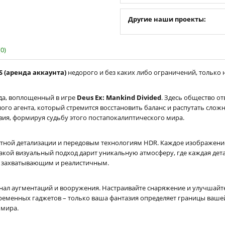
Другие наши проекты:
0)
|S (аренда аккаунта)
недорого и без каких либо ограничений, только н
да, воплощенный в игре
Deus Ex: Mankind Divided
. Здесь общество о
ного агента, который стремится восстановить баланс и распутать слож
вия, формируя судьбу этого постапокалиптического мира.
ятной детализации и передовым технологиям HDR. Каждое изображени
 Такой визуальный подход дарит уникальную атмосферу, где каждая де
е захватывающим и реалистичным.
ал аугментаций и вооружения. Настраивайте снаряжение и улучшайте 
ременных гаджетов – только ваша фантазия определяет границы вашей
 мира.