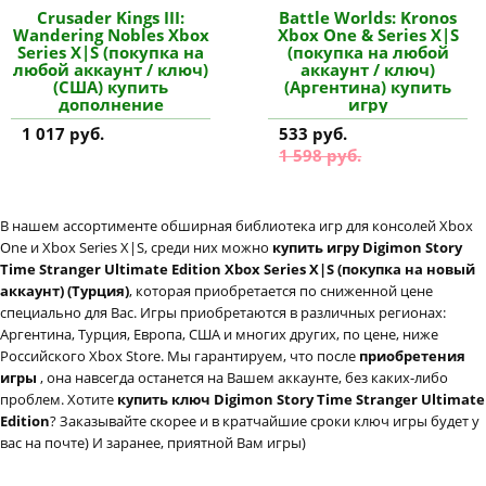
Crusader Kings III:
Battle Worlds: Kronos
Wandering Nobles Xbox
Xbox One & Series X|S
Series X|S (покупка на
(покупка на любой
любой аккаунт / ключ)
аккаунт / ключ)
(США) купить
(Аргентина) купить
дополнение
игру
1 017 руб.
533 руб.
1 598 руб.
В нашем ассортименте обширная библиотека игр для консолей Xbox
One и Xbox Series X|S, среди них можно
купить игру Digimon Story
Time Stranger Ultimate Edition Xbox Series X|S (покупка на новый
аккаунт) (Турция)
, которая приобретается по сниженной цене
специально для Вас. Игры приобретаются в различных регионах:
Аргентина, Турция, Европа, США и многих других, по цене, ниже
Российского Xbox Store. Мы гарантируем, что после
приобретения
игры
, она навсегда останется на Вашем аккаунте, без каких-либо
проблем. Хотите
купить ключ Digimon Story Time Stranger Ultimate
Edition
? Заказывайте скорее и в кратчайшие сроки ключ игры будет у
вас на почте) И заранее, приятной Вам игры)