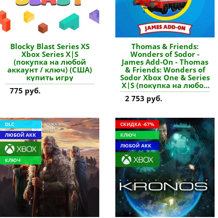
Blocky Blast Series XS
Thomas & Friends:
Xbox Series X|S
Wonders of Sodor -
(покупка на любой
James Add-On - Thomas
аккаунт / ключ) (США)
& Friends: Wonders of
купить игру
Sodor Xbox One & Series
X|S (покупка на любой
775 руб.
аккаунт / ключ) (США)
2 753 руб.
купить дополнение
DLC
СКИДКА -67%
ЛЮБОЙ АКК
КЛЮЧ
ЛЮБОЙ АКК
КЛЮЧ