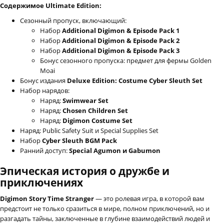
Содержимое Ultimate Edition:
Сезонный пропуск, включающий:
Набор
Additional Digimon & Episode Pack 1
Набор
Additional Digimon & Episode Pack 2
Набор
Additional Digimon & Episode Pack 3
Бонус сезонного пропуска: предмет для фермы Golden
Moai
Бонус издания
Deluxe Edition: Costume Cyber Sleuth Set
Набор нарядов:
Наряд:
Swimwear Set
Наряд:
Chosen Children Set
Наряд:
Digimon Costume Set
Наряд: Public Safety Suit и Special Supplies Set
Набор
Cyber Sleuth BGM Pack
Ранний доступ:
Special Agumon и Gabumon
Эпическая история о дружбе и
приключениях
Digimon Story Time Stranger
— это ролевая игра, в которой вам
предстоит не только сразиться в мире, полном приключений, но и
разгадать тайны, заключенные в глубине взаимодействий людей и