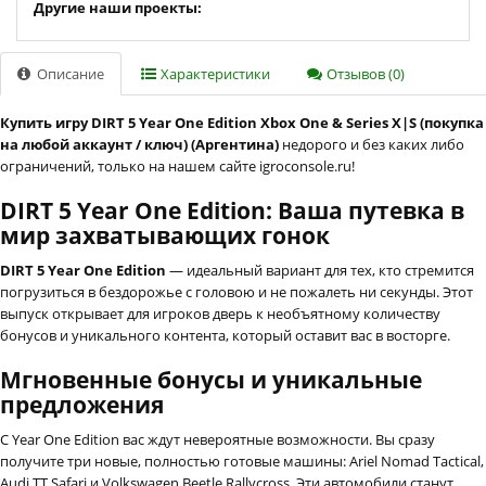
Другие наши проекты:
Описание
Характеристики
Отзывов (0)
Купить игру DIRT 5 Year One Edition Xbox One & Series X|S (покупка
на любой аккаунт / ключ) (Аргентина)
недорого и без каких либо
ограничений, только на нашем сайте igroconsole.ru!
DIRT 5 Year One Edition: Ваша путевка в
мир захватывающих гонок
DIRT 5 Year One Edition
— идеальный вариант для тех, кто стремится
погрузиться в бездорожье с головою и не пожалеть ни секунды. Этот
выпуск открывает для игроков дверь к необъятному количеству
бонусов и уникального контента, который оставит вас в восторге.
Мгновенные бонусы и уникальные
предложения
С Year One Edition вас ждут невероятные возможности. Вы сразу
получите три новые, полностью готовые машины: Ariel Nomad Tactical,
Audi TT Safari и Volkswagen Beetle Rallycross. Эти автомобили станут