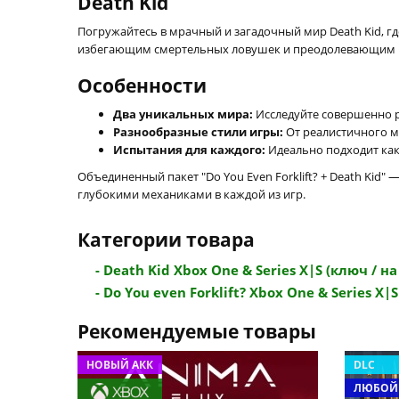
Death Kid
Погружайтесь в мрачный и загадочный мир Death Kid, г
избегающим смертельных ловушек и преодолевающим ко
Особенности
Два уникальных мира:
Исследуйте совершенно р
Разнообразные стили игры:
От реалистичного мо
Испытания для каждого:
Идеально подходит как 
Объединенный пакет "Do You Even Forklift? + Death Kid
глубокими механиками в каждой из игр.
Категории товара
- Death Kid Xbox One & Series X|S (ключ / на 
- Do You even Forklift? Xbox One & Series X|S (
Рекомендуемые товары
НОВЫЙ АКК
DLC
ЛЮБОЙ