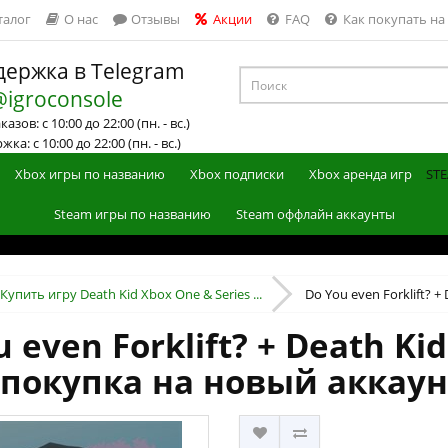
талог
О нас
Отзывы
Акции
FAQ
Как покупать на
ержка в Telegram
@igroconsole
азов: с 10:00 до 22:00 (пн. - вс.)
ка: с 10:00 до 22:00 (пн. - вс.)
Xbox игры по названию
Xbox подписки
Xbox аренда игр
STE
Steam игры по названию
Steam оффлайн аккаунты
Купить игру Death Kid Xbox One & Series ...
Do You even Forklift? + 
 even Forklift? + Death Ki
 (покупка на новый аккаун