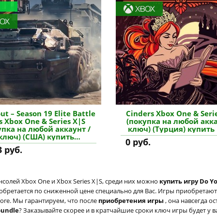
ut – Season 19 Elite Battle
Cinders Xbox One & Seri
s Xbox One & Series X|S
(покупка на любой акка
упка на любой аккаунт /
ключ) (Турция) купить
ключ) (США) купить
0 руб.
дополнение
3 руб.
солей Xbox One и Xbox Series X|S, среди них можно
купить игру Do Yo
иобретается по сниженной цене специально для Вас. Игры приобретаютс
tore. Мы гарантируем, что после
приобретения игры
, она навсегда о
bundle
? Заказывайте скорее и в кратчайшие сроки ключ игры будет у в