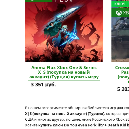
КЛЮЧ
Anima Flux Xbox One & Series
Crosso
X|S (покупка на новый
Pas
аккаунт) (Турция) купить игру
(пок
3 351 руб.
5 20
В нашем ассортименте обширная библиотека игр для кон
X|S (покупка на новый аккаунт) (Турция)
, которая пр
США и многих других, по цене, ниже Российского Xbox S
Хотите
купить ключ Do You even Forklift? + Death Kid 