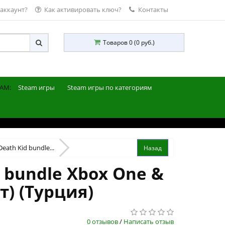
 аккаунт?
Как активировать ключ?
Контакты
Товаров 0 (0 руб.)
AM:
Steam игры
Steam игры по категориям
Death Kid bundle...
d bundle Xbox One &
т) (Турция)
0 отзывов
/
Написать отзыв