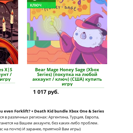
КЛЮЧ
es X|S
Bear Mage Honey Sage (Xbox
унт /
Series) (покупка на любой
 игру
аккаунт / ключ) (США) купить
игру
1 017 руб.
u even Forklift? + Death Kid bundle Xbox One & Series
я в различных регионах: Аргентина, Турция, Европа,
станется на Вашем аккаунте, без каких-либо проблем.
ас на почте) И заранее, приятной Вам игры)