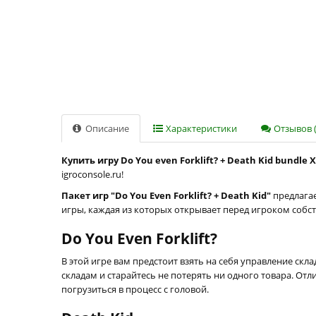
Описание
Характеристики
Отзывов (
Купить игру Do You even Forklift? + Death Kid bundle 
igroconsole.ru!
Пакет игр "Do You Even Forklift? + Death Kid"
предлагае
игры, каждая из которых открывает перед игроком собс
Do You Even Forklift?
В этой игре вам предстоит взять на себя управление ск
складам и старайтесь не потерять ни одного товара. О
погрузиться в процесс с головой.