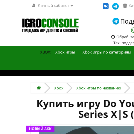
Личный кабинет
Ка
Подд
Обраб. зак
Тех. поддерж
XBOX:
Xbox игры
Xbox игры по категориям
Xbox
Xbox игры по названию
Купить игру Do You
Series X|S
НОВЫЙ АКК