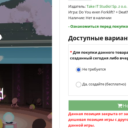
Издатель:
Take IT Studio! Sp. z o.o.
Игра: Do You even Forklift? + Deat
Наличие: Нет в наличии
- Ознакомиться перед покупко
Доступные вариа
Для покупки данного товар
созданный сегодня либо вчер
Не требуется
Да, создайте (бесплатно)
Не
Данная позиция закрыта от зак
дешевая позиция игры с друго
данной игры.