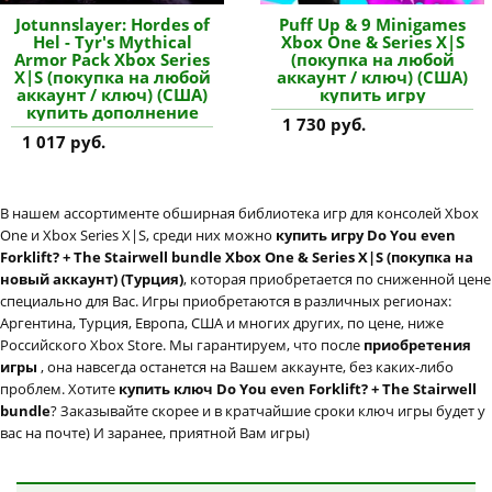
Jotunnslayer: Hordes of
Puff Up & 9 Minigames
Hel - Tyr's Mythical
Xbox One & Series X|S
Armor Pack Xbox Series
(покупка на любой
X|S (покупка на любой
аккаунт / ключ) (США)
аккаунт / ключ) (США)
купить игру
купить дополнение
1 730 руб.
1 017 руб.
В нашем ассортименте обширная библиотека игр для консолей Xbox
One и Xbox Series X|S, среди них можно
купить игру Do You even
Forklift? + The Stairwell bundle Xbox One & Series X|S (покупка на
новый аккаунт) (Турция)
, которая приобретается по сниженной цене
специально для Вас. Игры приобретаются в различных регионах:
Аргентина, Турция, Европа, США и многих других, по цене, ниже
Российского Xbox Store. Мы гарантируем, что после
приобретения
игры
, она навсегда останется на Вашем аккаунте, без каких-либо
проблем. Хотите
купить ключ Do You even Forklift? + The Stairwell
bundle
? Заказывайте скорее и в кратчайшие сроки ключ игры будет у
вас на почте) И заранее, приятной Вам игры)