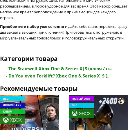
спецтехникой и погружающим, напряженным мистическим
расследованием, в любое удобное для вас время. Этот набор обещает
нескучное времяпрепровождение и яркие эмоции для каждого
игрока.
Приобретите набор уже сегодня
и дайте себе шанс пережить сразу
два захватывающих приключения! Приготовьтесь к погружению в
мир увлекательных головоломок и головокружительных открытий.
Категории товара
- The Stairwell Xbox One & Series X|S (ключ / н...
- Do You even Forklift? Xbox One & Series X|S (...
Рекомендуемые товары
DLC
НОВЫЙ АКК
ЛЮБОЙ АКК
DLC
КЛЮЧ