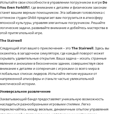
Испытайте свои способности в управлении погрузчиком в игре
Do
You Even Forklift?
, где внимание к деталям и физическим законам
станет вашим верным помощником. Эта забавная головоломка с
оттенком студии Ghibli предлагает вам погрузиться в атмосферу
японской культуры, управляя элегантным погрузчиком. Решайте
логические задачи, развивайте внимание и добейтесь мастерства в
этой притягательной игре.
The Stairwell
Следующий этап вашего приключения – это
The Stairwell
. Здесь вы
окажетесь в загадочном симуляторе, где каждый поворот может
скрывать удивительные открытия. Ваша задача – искать странные
явления и аномалии в бесконечном здании, совершенствуя свое
внимание к деталям и соперничая с игроками со всего мира в
глобальных списках лидеров. Испытайте легкие мурашки от
напряженной атмосферы и станьте частью увлекательной
мистической истории.
Универсальное развлечение
Захватывающий бандл предоставляет уникальную возможность
насладиться разнообразными игровыми стилями. Легко
переключайтесь между веселым, динамичным опытом управления