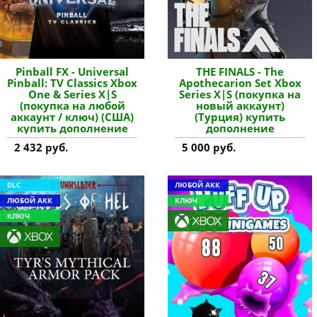
Pinball FX - Universal
THE FINALS - The
Pinball: TV Classics Xbox
Apothecarion Set Xbox
One & Series X|S
Series X|S (покупка на
(покупка на любой
новый аккаунт)
аккаунт / ключ) (США)
(Турция) купить
купить дополнение
дополнение
2 432 руб.
5 000 руб.
DLC
ЛЮБОЙ АКК
ЛЮБОЙ АКК
КЛЮЧ
КЛЮЧ