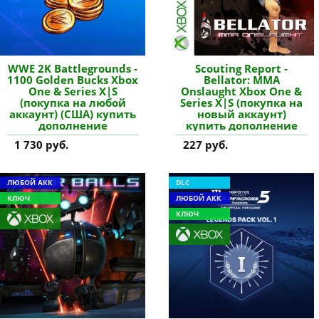
WWE 2K Battlegrounds -
Scouting Report -
1100 Golden Bucks Xbox
Bellator: MMA
One & Series X|S
Onslaught Xbox One &
(покупка на любой
Series X|S (покупка на
аккаунт) (США) купить
новый аккаунт)
дополнение
купить дополнение
1 730 руб.
227 руб.
ЛЮБОЙ АКК
DLC
КЛЮЧ
ЛЮБОЙ АКК
КЛЮЧ