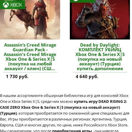
Assassin’s Creed Mirage
Dead by Daylight:
Guardian Pack -
КОМПЛЕКТ УБИЙЦ
Assassin's Creed Mirage
Xbox One & Series X|S
Xbox One & Series X|S
(покупка на новый
(покупка на любой
аккаунт) (Турция)
аккаунт / ключ) (США)
купить дополнение
купить дополнение
1 730 руб.
4 640 руб.
В нашем ассортименте обширная библиотека игр для консолей Xbox
One и Xbox Series X|S, среди них можно
купить игру DEAD RISING 2:
CASE ZERO Xbox One & Series X|S (покупка на новый аккаунт)
(Турция)
, которая приобретается по сниженной цене специально для
Вас. Игры приобретаются в различных регионах: Аргентина, Турция,
Европа, США и многих других, по цене, ниже Российского Xbox Store.
Мы гарантируем, что после
приобретения игры
, она навсегда