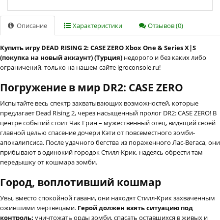
Описание
Характеристики
Отзывов (0)
Купить игру DEAD RISING 2: CASE ZERO Xbox One & Series X|S
(покупка на новый аккаунт) (Турция)
недорого и без каких либо
ограничений, только на нашем сайте igroconsole.ru!
Погружение в мир DR2: CASE ZERO
Испытайте весь спектр захватывающих возможностей, которые
предлагает Dead Rising 2, через насыщенный пролог DR2: CASE ZERO! В
центре событий стоит Чак Грин – мужественный отец, видящий своей
главной целью спасение дочери Кэти от повсеместного зомби-
апокалипсиса. После удачного бегства из пораженного Лас-Вегаса, они
прибывают в одинокий городок Стилл-Крик, надеясь обрести там
передышку от кошмара зомби.
Город, воплотивший кошмар
Увы, вместо спокойной гавани, они находят Стилл-Крик захваченным
ожившими мертвецами.
Герой должен взять ситуацию под
контроль:
уничтожать орды зомби, спасать оставшихся в живых и