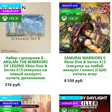
DLC
ЛЮБОЙ АКК
НОВЫЙ АКК
КЛЮЧ
Набор сценариев 8 -
SAMURAI WARRIORS 5
ARSLAN: THE WARRIORS
Xbox One & Series X|S
OF LEGEND Xbox One &
(покупка на любой
Series X|S (покупка на
аккаунт / ключ) (США)
новый аккаунт)
купить игру
купить дополнение
8 530 руб.
316 руб.
DLC
DLC
ЛЮБОЙ АКК
НОВЫЙ АКК
КЛЮЧ