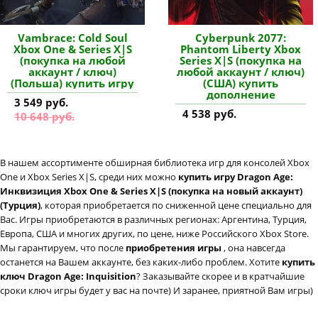
Vambrace: Cold Soul
Cyberpunk 2077:
Xbox One & Series X|S
Phantom Liberty Xbox
(покупка на любой
Series X|S (покупка на
аккаунт / ключ)
любой аккаунт / ключ)
(Польша) купить игру
(США) купить
дополнение
3 549 руб.
4 538 руб.
10 648 руб.
В нашем ассортименте обширная библиотека игр для консолей Xbox
One и Xbox Series X|S, среди них можно
купить игру Dragon Age:
Инквизиция Xbox One & Series X|S (покупка на новый аккаунт)
(Турция)
, которая приобретается по сниженной цене специально для
Вас. Игры приобретаются в различных регионах: Аргентина, Турция,
Европа, США и многих других, по цене, ниже Российского Xbox Store.
Мы гарантируем, что после
приобретения игры
, она навсегда
останется на Вашем аккаунте, без каких-либо проблем. Хотите
купить
ключ Dragon Age: Inquisition
? Заказывайте скорее и в кратчайшие
сроки ключ игры будет у вас на почте) И заранее, приятной Вам игры)