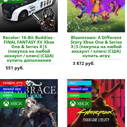
Recolor: 16-Bit Buddies -
Bloomtown: A Different
FINAL FANTASY XV Xbox
Story Xbox One & Series
One & Series X|S
X|S (покупка на любой
(покупка на любой
аккаунт / ключ) (США)
аккаунт / ключ) (США)
купить игру
купить дополнение
3 872 руб.
551 руб.
СКИДКА -67%
DLC
ЛЮБОЙ АКК
ЛЮБОЙ АКК
КЛЮЧ
КЛЮЧ