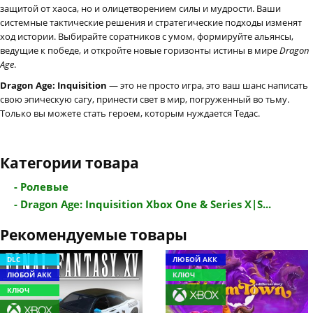
защитой от хаоса, но и олицетворением силы и мудрости. Ваши
системные тактические решения и стратегические подходы изменят
ход истории. Выбирайте соратников с умом, формируйте альянсы,
ведущие к победе, и откройте новые горизонты истины в мире
Dragon
Age
.
Dragon Age: Inquisition
— это не просто игра, это ваш шанс написать
свою эпическую сагу, принести свет в мир, погруженный во тьму.
Только вы можете стать героем, которым нуждается Тедас.
Категории товара
- Ролевые
- Dragon Age: Inquisition Xbox One & Series X|S...
Рекомендуемые товары
DLC
ЛЮБОЙ АКК
ЛЮБОЙ АКК
КЛЮЧ
КЛЮЧ