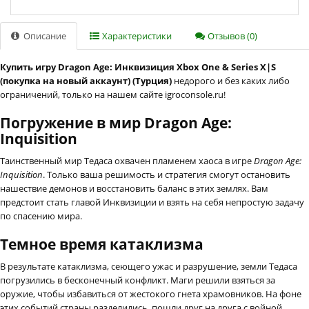
Описание
Характеристики
Отзывов (0)
Купить игру Dragon Age: Инквизиция Xbox One & Series X|S
(покупка на новый аккаунт) (Турция)
недорого и без каких либо
ограничений, только на нашем сайте igroconsole.ru!
Погружение в мир Dragon Age:
Inquisition
Таинственный мир Тедаса охвачен пламенем хаоса в игре
Dragon Age:
Inquisition
. Только ваша решимость и стратегия смогут остановить
нашествие демонов и восстановить баланс в этих землях. Вам
предстоит стать главой Инквизиции и взять на себя непростую задачу
по спасению мира.
Темное время катаклизма
В результате катаклизма, сеющего ужас и разрушение, земли Тедаса
погрузились в бесконечный конфликт. Маги решили взяться за
оружие, чтобы избавиться от жестокого гнета храмовников. На фоне
этих событий страны разделились, пошли друг на друга с войной.