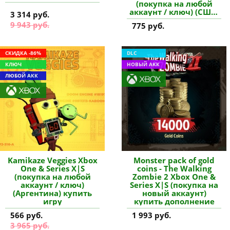
(покупка на любой
аккаунт / ключ) (США)
3 314 руб.
купить дополнение
9 943 руб.
775 руб.
СКИДКА -86%
DLC
КЛЮЧ
НОВЫЙ АКК
ЛЮБОЙ АКК
Kamikaze Veggies Xbox
Monster pack of gold
One & Series X|S
coins - The Walking
(покупка на любой
Zombie 2 Xbox One &
аккаунт / ключ)
Series X|S (покупка на
(Аргентина) купить
новый аккаунт)
игру
купить дополнение
566 руб.
1 993 руб.
3 965 руб.