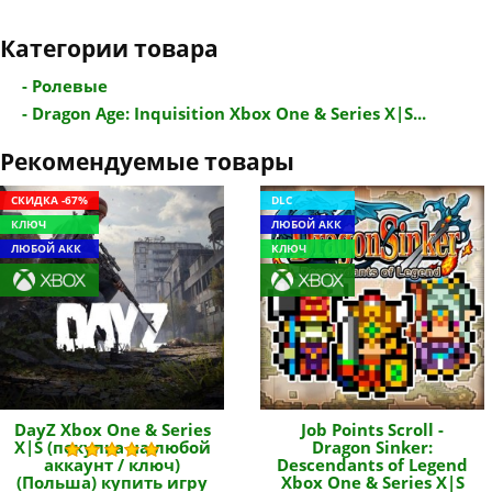
Категории товара
- Ролевые
- Dragon Age: Inquisition Xbox One & Series X|S...
Рекомендуемые товары
СКИДКА -67%
DLC
КЛЮЧ
ЛЮБОЙ АКК
ЛЮБОЙ АКК
КЛЮЧ
DayZ Xbox One & Series
Job Points Scroll -
X|S (покупка на любой
Dragon Sinker:
аккаунт / ключ)
Descendants of Legend
(Польша) купить игру
Xbox One & Series X|S