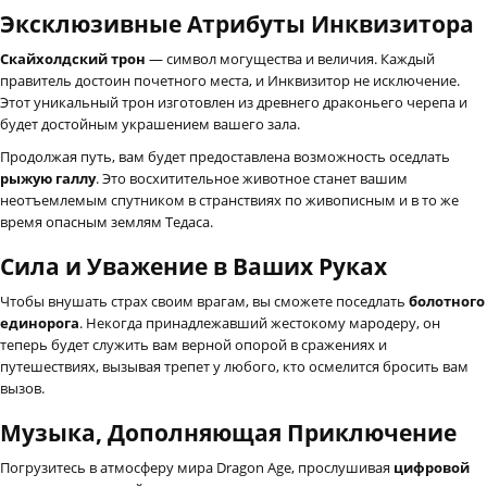
Эксклюзивные Атрибуты Инквизитора
Скайхолдский трон
— символ могущества и величия. Каждый
правитель достоин почетного места, и Инквизитор не исключение.
Этот уникальный трон изготовлен из древнего драконьего черепа и
будет достойным украшением вашего зала.
Продолжая путь, вам будет предоставлена возможность оседлать
рыжую галлу
. Это восхитительное животное станет вашим
неотъемлемым спутником в странствиях по живописным и в то же
время опасным землям Тедаса.
Сила и Уважение в Ваших Руках
Чтобы внушать страх своим врагам, вы сможете поседлать
болотного
единорога
. Некогда принадлежавший жестокому мародеру, он
теперь будет служить вам верной опорой в сражениях и
путешествиях, вызывая трепет у любого, кто осмелится бросить вам
вызов.
Музыка, Дополняющая Приключение
Погрузитесь в атмосферу мира Dragon Age, прослушивая
цифровой