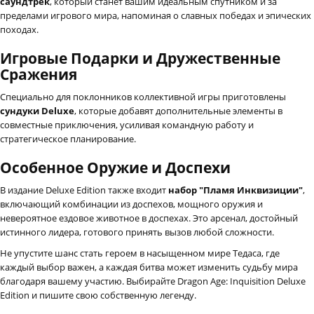
саундтрек
, который станет вашим идеальным спутником и за
пределами игрового мира, напоминая о славных победах и эпических
походах.
Игровые Подарки и Дружественные
Сражения
Специально для поклонников коллективной игры приготовлены
сундуки Deluxe
, которые добавят дополнительные элементы в
совместные приключения, усиливая командную работу и
стратегическое планирование.
Особенное Оружие и Доспехи
В издание Deluxe Edition также входит
набор "Пламя Инквизиции"
,
включающий комбинации из доспехов, мощного оружия и
невероятное ездовое животное в доспехах. Это арсенал, достойный
истинного лидера, готового принять вызов любой сложности.
Не упустите шанс стать героем в насыщенном мире Тедаса, где
каждый выбор важен, а каждая битва может изменить судьбу мира
благодаря вашему участию. Выбирайте Dragon Age: Inquisition Deluxe
Edition и пишите свою собственную легенду.