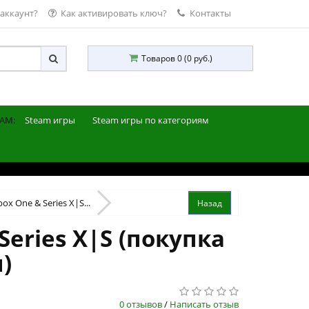
 аккаунт?
Как активировать ключ?
Контакты
Товаров 0 (0 руб.)
AM:
Steam игры
Steam игры по категориям
ox One & Series X|S...
Series X|S (покупка
)
0 отзывов
/
Написать отзыв