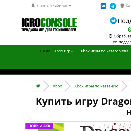
Личный кабинет
Ка
Подд
Обраб. зак
Тех. поддерж
XBOX:
Xbox игры
Xbox игры по категориям
Xbox
Xbox игры по названию
Купить игру Dragon
НОВЫЙ АКК