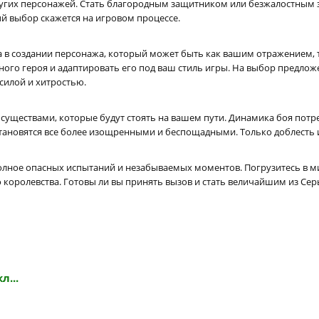
других персонажей. Стать благородным защитником или безжалостным 
й выбор скажется на игровом процессе.
ода в создании персонажа, который может быть как вашим отражением,
ного героя и адаптировать его под ваш стиль игры. На выбор предлож
силой и хитростью.
и существами, которые будут стоять на вашем пути. Динамика боя пот
и становятся все более изощренными и беспощадными. Только доблесть
 полное опасных испытаний и незабываемых моментов. Погрузитесь в 
 королевства. Готовы ли вы принять вызов и стать величайшим из Се
л...