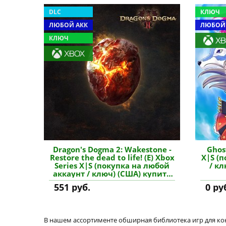
DLC
КЛЮЧ
ЛЮБОЙ АКК
ЛЮБОЙ
КЛЮЧ
Dragon's Dogma 2: Wakestone -
Ghos
Restore the dead to life! (E) Xbox
X|S (
Series X|S (покупка на любой
/ кл
аккаунт / ключ) (США) купить
дополнение
551 руб.
0 ру
В нашем ассортименте обширная библиотека игр для кон