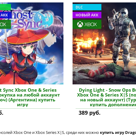
DLC
 АКК
НОВЫЙ АКК
t Sync Xbox One & Series
Dying Light - Snow Ops 
покупка на любой аккаунт
Xbox One & Series X|S (п
юч) (Аргентина) купить
на новый аккаунт) (Ту
игру
купить дополнени
б.
389 руб.
солей Xbox One и Xbox Series X|S, среди них можно
купить игру Drago