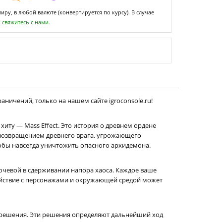
ру, в любой валюте (конвертируется по курсу). В случае
,
свяжитесь с нами.
аничений, только на нашем сайте igroconsole.ru!
хиту — Mass Effect. Это история о древнем ордене
 с возвращением древнего врага, угрожающего
тобы навсегда уничтожить опасного архидемона.
лючевой в сдерживании напора хаоса. Каждое ваше
действие с персонажами и окружающей средой может
 решения. Эти решения определяют дальнейший ход