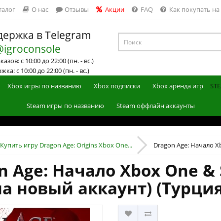
талог
О нас
Отзывы
Акции
FAQ
Как покупать на
ержка в Telegram
@igroconsole
азов: с 10:00 до 22:00 (пн. - вс.)
ка: с 10:00 до 22:00 (пн. - вс.)
Xbox игры по названию
Xbox подписки
Xbox аренда игр
STE
Steam игры по названию
Steam оффлайн аккаунты
Купить игру Dragon Age: Origins Xbox One...
Dragon Age: Начало Xb
 Age: Начало Xbox One & 
на новый аккаунт) (Турция