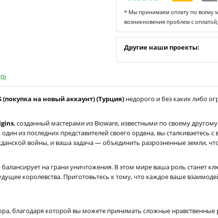
* Мы принимаем оплату по всему ми
возникновения проблем с оплатой
Другие наши проекты:
0)
S (покупка на новый аккаунт) (Турция)
недорого и без каких либо огр
igins
, созданный мастерами из Bioware, известными по своему другому 
ак один из последних представителей своего ордена, вы сталкиваетесь
ражданской войны, и ваша задача — объединить разрозненные земли, ч
 балансирует на грани уничтожения. В этом мире ваша роль станет к
будущее королевства. Приготовьтесь к тому, что каждое ваше взаимо
бора, благодаря которой вы можете принимать сложные нравственные