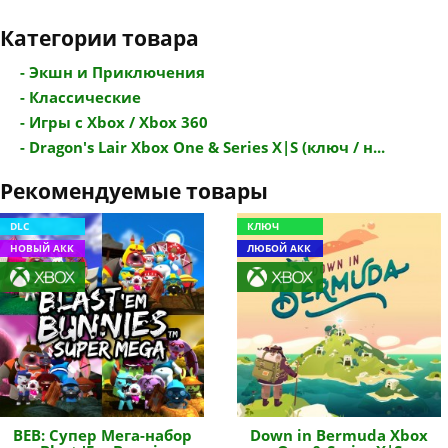
Категории товара
- Экшн и Приключения
- Классические
- Игры с Xbox / Xbox 360
- Dragon's Lair Xbox One & Series X|S (ключ / н...
Рекомендуемые товары
DLC
КЛЮЧ
НОВЫЙ АКК
ЛЮБОЙ АКК
BEB: Cупер Мега-набор
Down in Bermuda Xbox