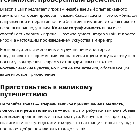
Dragon's Lair предлагает игрокам незабываемый опыт аркадного
геймплея, который проверен годами. Каждая сцена — это комбинация
напряженной интерактивности и богатой анимации, которая никого
не оставит равнодушным.
Кинематографичность
игры и ее
способность вовлечь игрока — вот что делает Dragon's Lair не просто
игрой, а настоящим произведением искусства в мире игр.
Воспользуйтесь изменениями и улучшениями, которые
предоставляют современные технологии, и оцените эту классику под
новым углом зрения. Dragon's Lair подарит вам не только
ностальгические чувства, но и новые впечатления, обогащающие
ваше игровое приключение.
Приготовьтесь к великому
путешествию
Не теряйте время — впереди великое приключение!
Смелость
,
ловкость
и
решительность
— вот, что потребуется вам для победы
над всеми препятствиями на вашем пути. Разрушьте все преграды,
спасите принцессу, и докажите миру, что настоящие герои не уходят в
прошлое. Добро пожаловать в Dragon's Lair!