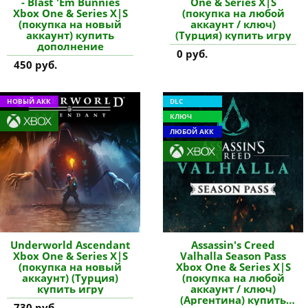
- Blast 'Em Bunnies
One & Series X|S
Xbox One & Series X|S
(покупка на любой
(покупка на новый
аккаунт / ключ)
аккаунт) купить
(Турция) купить игру
дополнение
0 руб.
450 руб.
НОВЫЙ АКК
DLC
КЛЮЧ
ЛЮБОЙ АКК
Underworld Ascendant
Assassin's Creed
Xbox One & Series X|S
Valhalla Season Pass
(покупка на новый
Xbox One & Series X|S
аккаунт) (Турция)
(покупка на любой
купить игру
аккаунт / ключ)
(Аргентина) купить
730 руб.