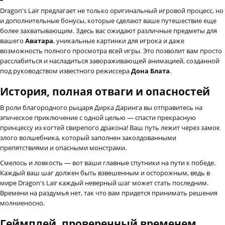
Dragon's Lair предлагает не только оригинальный игровой процесс, но
и дополнительные бонусы, которые сделают ваше путешествие еще
более захватывающим. Здесь вас ожидают различные предметы для
вашего
Аватара
, уникальные картинки для игрока и даже
возможность полного просмотра всей игры. Это позволит вам просто
расслабиться и насладиться завораживающей анимацией, созданной
под руководством известного режиссера
Дона Блата
.
История, полная отваги и опасностей
В роли благородного рыцаря Дирка Даринга вы отправитесь на
эпическое приключение с одной целью — спасти прекрасную
принцессу из когтей свирепого дракона! Ваш путь лежит через замок
злого волшебника, который заполнен заколдованными
препятствиями и опасными монстрами.
Смелось и ловкость — вот ваши главные спутники на пути к победе.
Каждый ваш шаг должен быть взвешенным и осторожным, ведь в
мире Dragon's Lair каждый неверный шаг может стать последним.
Времени на раздумья нет, так что вам придется принимать решения
молниеносно.
Геймплей, проверенный временем