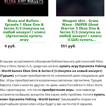
Blues and Bullets -
Weapon skin - Grass
Episode 1 Xbox One &
Wave - SNIPER Ghost
Series X|S (покупка на
Warrior 3 Xbox One &
любой аккаунт / ключ)
Series X|S (покупка на
(Аргентина) купить
любой аккаунт / ключ)
игру
(США) купить
дополнение
0 руб.
551 руб.
В нашем ассортименте обширная библиотека игр для консолей Xbox
One и Xbox Series X|S, среди них можно
купить игру Dynamite Fishing
- World Games Xbox One & Series X|S (покупка на новый аккаунт)
(Турция)
, которая приобретается по сниженной цене специально для
Вас. Игры приобретаются в различных регионах: Аргентина, Турция,
Европа, США и многих других, по цене, ниже Российского Xbox Store.
Мы гарантируем, что после
приобретения игры
, она навсегда
останется на Вашем аккаунте, без каких-либо проблем. Хотите
купить
ключ Dynamite Fishing - World Games
? Заказывайте скорее и в
кратчайшие сроки ключ игры будет у вас на почте) И заранее,