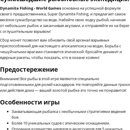
Dynamite Fishing - World Games
основана на успешной формуле
своего предшественника, Super Dynamite Fishing, и предлагает самое
весёлое сумасбродство на воде. Набейте свою лодку рыбой, начиная
от небольших рыбок и заканчивая акулами, и отправляйте их на берег
с оглушительным взрывом!
Сбор монет позволит вам обновить свой арсенал взрывных
приспособлений для настоящего апокалипсиса на водах. Борьба с
чешуйчатыми врагами становится эпической: бросайте динамит и
ядерные ракеты, чтобы показать, кто в океане хозяин!
Предостережение
Внимание! Все рыбы в этой игре являются специально
подготовленными для ролей каскадеров. Не повторяйте данные трюки
или действия дома — вашей золотой рыбке это точно не понравится!
Особенности игры
Захватывающая рыбалка с необычными стратегиями ведения
боя.
Более 10 уникальных судов с эпическим оснащением.
Огромное количество нарядов и аксессуаров для 5 чокнутых