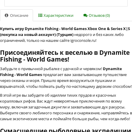
Описание
Характеристики
Отзывов (0)
Купить игру Dynamite Fishing - World Games Xbox One & Series X|S
(покупка на новый аккаунт) (Турция)
недорого и без каких либо
ограничений, только на нашем сайте igroconsole.ru!
Присоединяйтесь к веселью в Dynamite
Fishing - World Games!
Забудьте о привычной рыбалке с удочкой и червяком!
Dynamite
Fishing - World Games
предлагает вам захватывающее путешествие
через океаны и моря. Пришло время вооружиться пушками и
взрывчаткой, чтобы поймать рыбу по-настоящему дерзким способом!
В этой игре вы забудете об идиллии тихих прудов и красочных
коралловых рифов. Вас ждут невероятные приключения по всему
миру, включая загадочные джунгли и захватывающие дух ракурсы.
Выберите своего любимого персонажа и снаряжение, направляйтесь в
самые экзотические места и поймайте больше рыбы, чем когда-либо!
Сумасшедшие рыболовные экспедиции