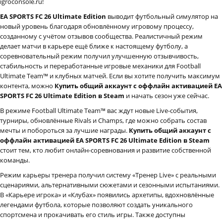
igroconsole.ru!
EA SPORTS FC 26 Ultimate Edition
выводит футбольный симулятор на
новый уровень благодаря обновлённому игровому процессу,
созданному с учётом отзывов сообщества. Реалистичный режим
делает матчи в карьере ещё ближе к настоящему футболу, а
соревновательный режим получил улучшенную отзывчивость,
стабильность и переработанные игровые механики для Football
Ultimate Team™ и клубных матчей. Если вы хотите получить максимум
контента, можно
Купить общий аккаунт с оффлайн активацией EA
SPORTS FC 26 Ultimate Edition в Steam
и начать сезон уже сейчас.
В режиме Football Ultimate Team™ вас ждут новые Live-события,
турниры, обновлённые Rivals и Champs, где можно собрать состав
мечты и побороться за лучшие награды.
Купить общий аккаунт с
оффлайн активацией EA SPORTS FC 26 Ultimate Edition в Steam
стоит тем, кто любит онлайн-соревнования и развитие собственной
команды.
Режим карьеры тренера получил систему «Тренер Live» с реальными
сценариями, альтернативными сюжетами и сезонными испытаниями.
В «Карьере игрока» и «Клубах» появились архетипы, вдохновлённые
легендами футбола, которые позволяют создать уникального
спортсмена и прокачивать его стиль игры. Также доступны