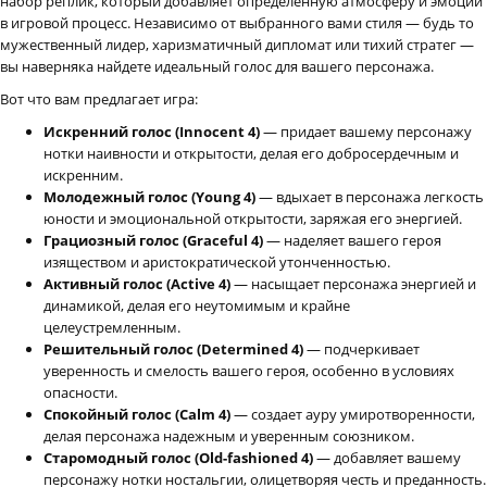
набор реплик, который добавляет определенную атмосферу и эмоции
в игровой процесс. Независимо от выбранного вами стиля — будь то
мужественный лидер, харизматичный дипломат или тихий стратег —
вы наверняка найдете идеальный голос для вашего персонажа.
Вот что вам предлагает игра:
Искренний голос (Innocent 4)
— придает вашему персонажу
нотки наивности и открытости, делая его добросердечным и
искренним.
Молодежный голос (Young 4)
— вдыхает в персонажа легкость
юности и эмоциональной открытости, заряжая его энергией.
Грациозный голос (Graceful 4)
— наделяет вашего героя
изяществом и аристократической утонченностью.
Активный голос (Active 4)
— насыщает персонажа энергией и
динамикой, делая его неутомимым и крайне
целеустремленным.
Решительный голос (Determined 4)
— подчеркивает
уверенность и смелость вашего героя, особенно в условиях
опасности.
Спокойный голос (Calm 4)
— создает ауру умиротворенности,
делая персонажа надежным и уверенным союзником.
Старомодный голос (Old-fashioned 4)
— добавляет вашему
персонажу нотки ностальгии, олицетворяя честь и преданность.