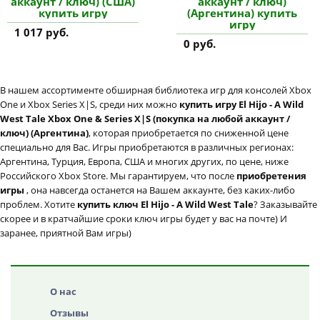
аккаунт / ключ) (США)
аккаунт / ключ)
купить игру
(Аргентина) купить
игру
1 017 руб.
0 руб.
В нашем ассортименте обширная библиотека игр для консолей Xbox
One и Xbox Series X|S, среди них можно
купить игру El Hijo - A Wild
West Tale Xbox One & Series X|S (покупка на любой аккаунт /
ключ) (Аргентина)
, которая приобретается по сниженной цене
специально для Вас. Игры приобретаются в различных регионах:
Аргентина, Турция, Европа, США и многих других, по цене, ниже
Российского Xbox Store. Мы гарантируем, что после
приобретения
игры
, она навсегда останется на Вашем аккаунте, без каких-либо
проблем. Хотите
купить ключ El Hijo - A Wild West Tale
? Заказывайте
скорее и в кратчайшие сроки ключ игры будет у вас на почте) И
заранее, приятной Вам игры)
О нас
Отзывы