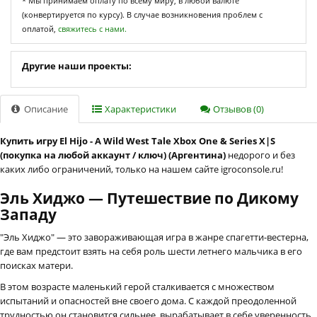
* Мы принимаем оплату по всему миру, в любой валюте
(конвертируется по курсу). В случае возникновения проблем с
оплатой,
свяжитесь с нами.
Другие наши проекты:
Описание
Характеристики
Отзывов (0)
Купить игру El Hijo - A Wild West Tale Xbox One & Series X|S
(покупка на любой аккаунт / ключ) (Аргентина)
недорого и без
каких либо ограничений, только на нашем сайте igroconsole.ru!
Эль Хиджо — Путешествие по Дикому
Западу
"Эль Хиджо" — это завораживающая игра в жанре спагетти-вестерна,
где вам предстоит взять на себя роль шести летнего мальчика в его
поисках матери.
В этом возрасте маленький герой сталкивается с множеством
испытаний и опасностей вне своего дома. С каждой преодоленной
трудностью он становится сильнее, вырабатывает в себе уверенность