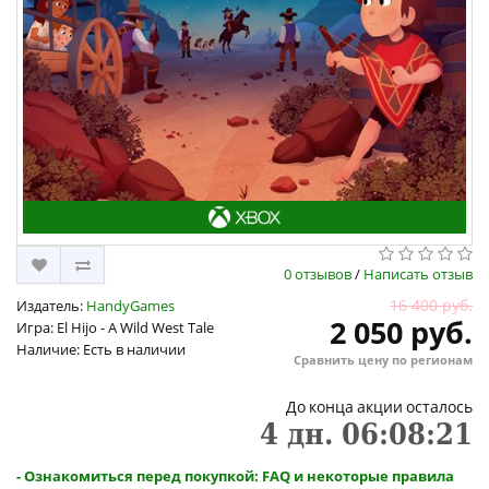
0 отзывов
/
Написать отзыв
16 400 руб.
Издатель:
HandyGames
2 050 руб.
Игра: El Hijo - A Wild West Tale
Наличие: Есть в наличии
Сравнить цену по регионам
До конца акции осталось
4
дн.
06
:
08
:
20
- Ознакомиться перед покупкой: FAQ и некоторые правила