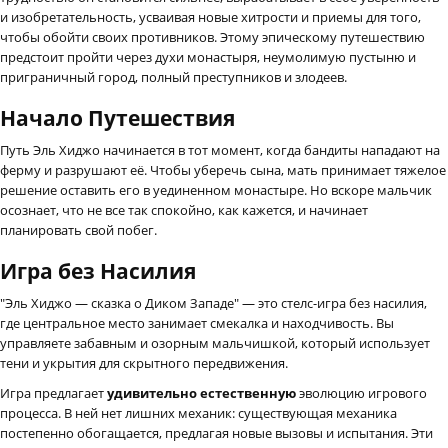
и изобретательность, усваивая новые хитрости и приемы для того,
чтобы обойти своих противников. Этому эпическому путешествию
предстоит пройти через духи монастыря, неумолимую пустыню и
приграничный город, полный преступников и злодеев.
Начало Путешествия
Путь Эль Хиджо начинается в тот момент, когда бандиты нападают на
ферму и разрушают её. Чтобы уберечь сына, мать принимает тяжелое
решение оставить его в уединенном монастыре. Но вскоре мальчик
осознает, что не все так спокойно, как кажется, и начинает
планировать свой побег.
Игра без Насилия
"Эль Хиджо — сказка о Диком Западе" — это стелс-игра без насилия,
где центральное место занимает смекалка и находчивость. Вы
управляете забавным и озорным мальчишкой, который использует
тени и укрытия для скрытного передвижения.
Игра предлагает
удивительно естественную
эволюцию игрового
процесса. В ней нет лишних механик: существующая механика
постепенно обогащается, предлагая новые вызовы и испытания. Эти