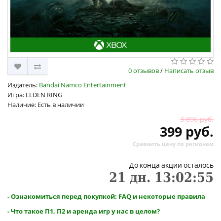
0 отзывов
/
Написать отзыв
Издатель:
Bandai Namco Entertainment
Игра: ELDEN RING
Наличие: Есть в наличии
3 896 руб.
399 руб.
Сравнить цену по регионам
До конца акции осталось
21
дн.
13
:
02
:
55
- Ознакомиться перед покупкой: FAQ и некоторые правила
- Что такое П1, П2 и аренда игр у нас в целом?