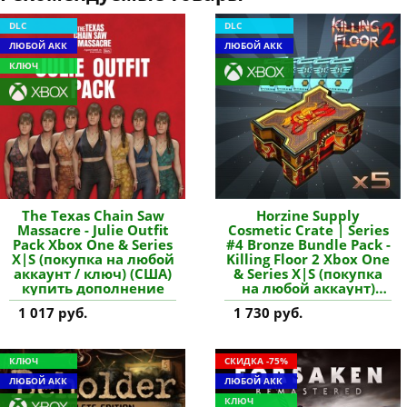
DLC
DLC
ЛЮБОЙ АКК
ЛЮБОЙ АКК
КЛЮЧ
The Texas Chain Saw
Horzine Supply
Massacre - Julie Outfit
Cosmetic Crate | Series
Pack Xbox One & Series
#4 Bronze Bundle Pack -
X|S (покупка на любой
Killing Floor 2 Xbox One
аккаунт / ключ) (США)
& Series X|S (покупка
купить дополнение
на любой аккаунт)
(США) купить
1 017 руб.
1 730 руб.
дополнение
КЛЮЧ
СКИДКА -75%
ЛЮБОЙ АКК
ЛЮБОЙ АКК
КЛЮЧ