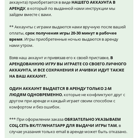
аккаунта) приобретается в виде
НАШЕГО АККАУНТА В
АРЕНДУ
, в который по выданной нами инструкции мы
зайдем вместе с вами.
** Аккаунты с играми выдаются нами вручную после вашей
оплаты,
срок получения игры 20-30 минут в рабочее
время
. Игры приобретенные ночью выдаются в аренду
нами утром.
Взяв наш аккаунт и привязав его к своей приставке,
В
АРЕНДОВАННУЮ ИГРУ ВЫ ИГРАЕТЕ СО СВОЕГО ЛИЧНОГО
АККАУНТА, И ВСЕ СОХРАНЕНИЯ И АЧИВКИ ИДУТ ТАКЖЕ
НА ВАШ АККАУНТ.
ОДИН АККАУНТ ВЫДАЕТСЯ В АРЕНДУ ТОЛЬКО 2-М
ЛЮДЯМ ОДНОВРЕМЕННО
, которые не конфликтуют друг с
другом при аренде и каждый играет своим способом с
комфортом и без ошибок.
*** При оформлении заказа
ОБЯЗАТЕЛЬНО УКАЗЫВАЕМ
СОЦ.СЕТЬ ВК/ТГ/WHATSAPP ДЛЯ ВЫДАЧИ ИГРЫ ТАМ
, в
случае указания только email в аренде может быть отказано.