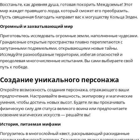
Восстаньте, как древняя душа, готовая покорить Междуземье! Этот
мир жаждет правящего лорда, который сможет его преобразить.
Пусть священная благодать направит вас к могуществу Кольца Элден.
Огромный и захватывающий мир
Приготовьтесь исследовать огромные земли, наполненные чудесами.
Грандиозные открытые пространства плавно переплетаются с
запутанными подземельями, открывающими новые тайны.
Исследуйте разнообразные территории, избегая опасностей и
преодолевая многочисленные испытания. Вы сами выбираете свой
путь к победе.
Создание уникального персонажа
Откройте возможность создания персонажа, отражающего ваши
предпочтения. Настраивайте внешность, экипировку и магические
умения, чтобы достичь новых высот. Будете ли вы прокачивать
физическую силу для статуса великого воина или предпочитаете
освоение магических искусств — решайте вы!
История, питаемая мифами
Погрузитесь в многослойный квест, раскрывающий раскиданные
осколки мифической истории. Грандиозная драма разворачивается на