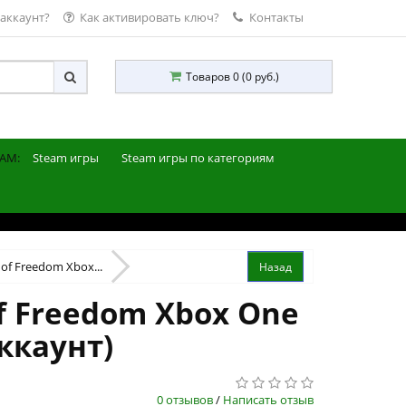
 аккаунт?
Как активировать ключ?
Контакты
Товаров 0 (0 руб.)
AM:
Steam игры
Steam игры по категориям
s of Freedom Xbox...
of Freedom Xbox One
ккаунт)
0 отзывов
/
Написать отзыв