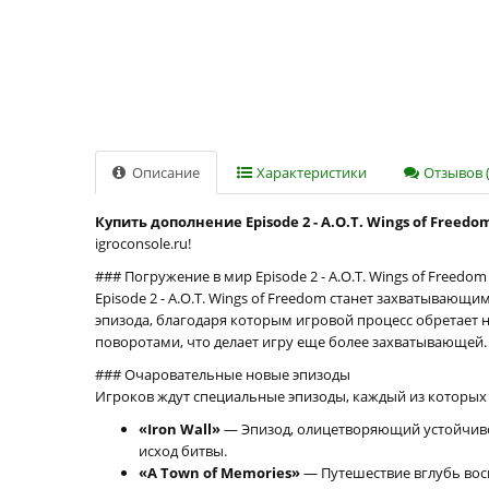
Описание
Характеристики
Отзывов (
Купить дополнение Episode 2 - A.O.T. Wings of Freedo
igroconsole.ru!
### Погружение в мир Episode 2 - A.O.T. Wings of Freedom
Episode 2 - A.O.T. Wings of Freedom станет захватывающ
эпизода, благодаря которым игровой процесс обретае
поворотами, что делает игру еще более захватывающей.
### Очаровательные новые эпизоды
Игроков ждут специальные эпизоды, каждый из которых
«Iron Wall»
— Эпизод, олицетворяющий устойчивос
исход битвы.
«A Town of Memories»
— Путешествие вглубь вос