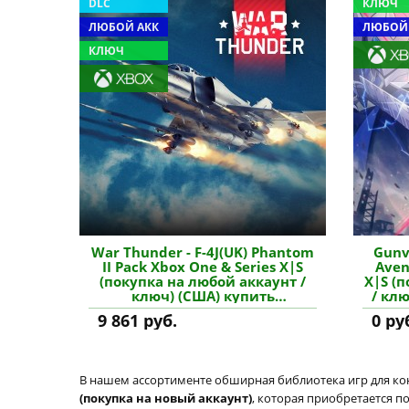
DLC
КЛЮЧ
ЛЮБОЙ АКК
ЛЮБОЙ
КЛЮЧ
War Thunder - F-4J(UK) Phantom
Gunv
II Pack Xbox One & Series X|S
Aven
(покупка на любой аккаунт /
X|S (
ключ) (США) купить
/ кл
дополнение
9 861 руб.
0 ру
В нашем ассортименте обширная библиотека игр для кон
(покупка на новый аккаунт)
, которая приобретается п