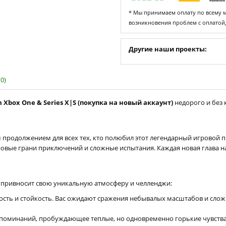
* Мы принимаем оплату по всему ми
возникновения проблем с оплатой
Другие наши проекты:
0)
m Xbox One & Series X|S (покупка на новый аккаунт)
недорого и без 
им продолжением для всех тех, кто полюбил этот легендарный игровой п
т новые грани приключений и сложные испытания. Каждая новая гла
 привносит свою уникальную атмосферу и челленджи:
ть и стойкость. Вас ожидают сражения небывалых масштабов и слож
поминаний, пробуждающее теплые, но одновременно горькие чувства.