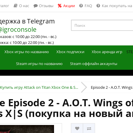
талог
О нас
Отзывы
Акции
FAQ
Как покупать на
ержка в Telegram
@igroconsole
азов: с 10:00 до 22:00 (пн. - вс.)
ка: с 10:00 до 22:00 (пн. - вс.)
Xbox игры по названию
Xbox подписки
Xbox аренда игр
STE
Steam игры по названию
Steam оффлайн аккаунты
Купить игру Attack on Titan Xbox One & S...
Episode 2 - A.O.T. Wing
Episode 2 - A.O.T. Wings 
es X|S (покупка на новый а