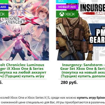
DLC
 АКК
НОВЫЙ АКК
olt Chronicles: Luminous
Insurgency: Sandstorm 
ger iX Xbox One & Series
Gear Set Xbox One & Seri
покупка на любой аккаунт
(покупка на новый акк
юч) (Турция) купить игру
(Турция) купить допол
б.
280 руб.
солей Xbox One и Xbox Series X|S, среди них можно
купить игру Episo
о сниженной цене специально для Вас. Игры приобретаются в различны