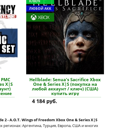
КЛЮЧ
ЛЮБОЙ АКК
- PMC
Hellblade: Senua's Sacrifice Xbox
es X|S
One & Series X|S (покупка на
аунт)
любой аккаунт / ключ) (США)
нение
купить игру
4 184 руб.
de 2 - A.O.T. Wings of Freedom Xbox One & Series X|S
х регионах: Аргентина, Турция, Европа, США и многих