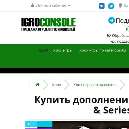
Личный кабинет
Ка
Подд
Обраб. зак
Тех. поддерж
XBOX:
Xbox игры
Xbox игры по категориям
Xbox
Xbox игры по названию
Купить дополнение 
& Seri
DLC