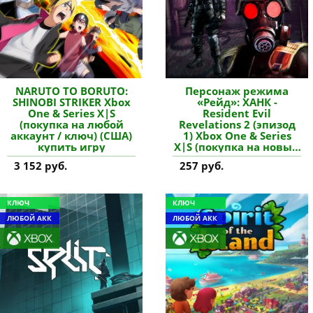
NARUTO TO BORUTO:
Персонаж режима
SHINOBI STRIKER Xbox
«Рейд»: ХАНК -
One & Series X|S
Resident Evil
(покупка на любой
Revelations 2 (эпизод
аккаунт / ключ) (США)
1) Xbox One & Series
купить игру
X|S (покупка на новый
аккаунт) купить
3 152 руб.
257 руб.
дополнение
КЛЮЧ
КЛЮЧ
ЛЮБОЙ АКК
ЛЮБОЙ АКК