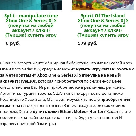
Split - manipulate time
Spirit Of The Island
Xbox One & Series X|S
Xbox One & Series X|S
(покупка на любой
(покупка на любой
аккаунт / ключ)
аккаунт / ключ)
(Турция) купить игру
(Турция) купить игру
0 руб.
579 руб.
В нашем ассортименте обширная библиотека игр для консолей Xbox
One и Xbox Series X|S, среди них можно
купить игру «Итан: охотник
за метеоритами» Xbox One & Series X|S (покупка на новый
аккаунт) (Турция)
, которая приобретается по сниженной цене
специально для Вас. Игры приобретаются в различных регионах:
Аргентина, Турция, Европа, США и многих других, по цене, ниже
Российского Xbox Store. Мы гарантируем, что после
приобретения
игры
, она навсегда останется на Вашем аккаунте, без каких-либо
проблем. Хотите
купить ключ Ethan: Meteor Hunter
? Заказывайте
скорее и в кратчайшие сроки ключ игры будет у вас на почте) И
заранее, приятной Вам игры)