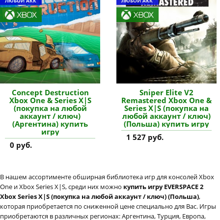
ЛЮБОЙ АКК
ЛЮБОЙ АКК
Concept Destruction
Sniper Elite V2
Xbox One & Series X|S
Remastered Xbox One &
(покупка на любой
Series X|S (покупка на
аккаунт / ключ)
любой аккаунт / ключ)
(Аргентина) купить
(Польша) купить игру
игру
1 527 руб.
0 руб.
В нашем ассортименте обширная библиотека игр для консолей Xbox
One и Xbox Series X|S, среди них можно
купить игру EVERSPACE 2
Xbox Series X|S (покупка на любой аккаунт / ключ) (Польша)
,
которая приобретается по сниженной цене специально для Вас. Игры
приобретаются в различных регионах: Аргентина, Турция, Европа,