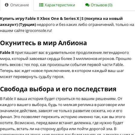
Описание
Характеристики
Отзывов (0)
Купить игру Fable II Xbox One & Series X|S (покупка на новый
аккаунт) (Турция)
недорого и без каких либо ограничений, только на
нашем сайте igroconsole.ru!
Окунитесь в мир Албиона
Fable II
приглашает вас в удивительное продолжение легендарного
мира, который завоевал сердца более 3 миллионов игроков. Прошло
пять веков с тех пор, как произошли события первой части Fable.
Теперь вас ждет новое приключение, в котором каждый ваш шаг
может перевернуть судьбу героя.
Свобода выбора и его последствия
В Fable II ваша история будет строиться по вашим решениям. От
каждого вашего выбора, будь то мелкая реплика в разговоре или
значимое действие, зависят не только развитие сюжета, но и его
финал. Это позволяет пережить историю именно так, как вы этого
хотите. Возможно, перед вами встанет дилемма, где нужно будет
решить, встать ли на сторону добра или пойти дорогой зла. В
зависимости от этого, мир вокруг вас будет меняться, а вместе с ним и