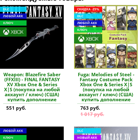
DLC
СКИДКА -25%
ЛЮБОЙ АКК
DLC
КЛЮЧ
ЛЮБОЙ АКК
КЛЮЧ
Weapon: Blazefire Saber
Fuga: Melodies of Steel -
(FFXIII) - FINAL FANTASY
Fantasy Costume Pack
XV Xbox One & Series
Xbox One & Series X|S
X|S (покупка на любой
(покупка на любой
аккаунт / ключ) (США)
аккаунт / ключ) (США)
купить дополнение
купить дополнение
551 руб.
763 руб.
1 017 руб.
ЛЮБОЙ АКК
DLC
КЛЮЧ
НОВЫЙ АКК