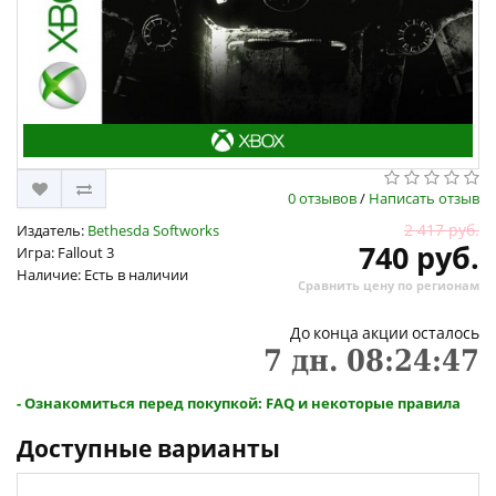
0 отзывов
/
Написать отзыв
2 417 руб.
Издатель:
Bethesda Softworks
740 руб.
Игра: Fallout 3
Наличие: Есть в наличии
Сравнить цену по регионам
До конца акции осталось
7
дн.
08
:
24
:
47
- Ознакомиться перед покупкой: FAQ и некоторые правила
Доступные варианты