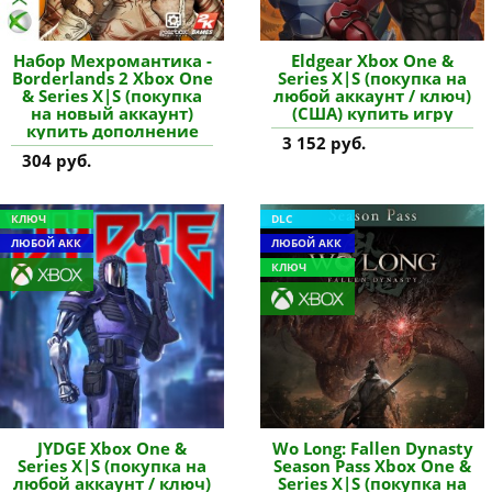
Набор Мехромантика -
Eldgear Xbox One &
Borderlands 2 Xbox One
Series X|S (покупка на
& Series X|S (покупка
любой аккаунт / ключ)
на новый аккаунт)
(США) купить игру
купить дополнение
3 152 руб.
304 руб.
КЛЮЧ
DLC
ЛЮБОЙ АКК
ЛЮБОЙ АКК
КЛЮЧ
JYDGE Xbox One &
Wo Long: Fallen Dynasty
Series X|S (покупка на
Season Pass Xbox One &
любой аккаунт / ключ)
Series X|S (покупка на