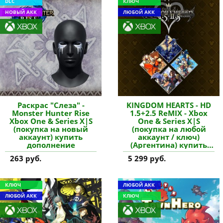
DLC
КЛЮЧ
НОВЫЙ АКК
ЛЮБОЙ АКК
Раскрас "Слеза" -
KINGDOM HEARTS - HD
Monster Hunter Rise
1.5+2.5 ReMIX - Xbox
Xbox One & Series X|S
One & Series X|S
(покупка на новый
(покупка на любой
аккаунт) купить
аккаунт / ключ)
дополнение
(Аргентина) купить
игру
263 руб.
5 299 руб.
КЛЮЧ
ЛЮБОЙ АКК
ЛЮБОЙ АКК
КЛЮЧ