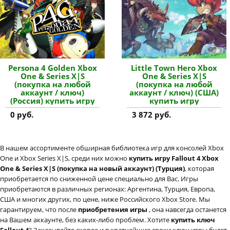
Persona 4 Golden Xbox
Little Town Hero Xbox
One & Series X|S
One & Series X|S
(покупка на любой
(покупка на любой
аккаунт / ключ)
аккаунт / ключ) (США)
(Россия) купить игру
купить игру
0 руб.
3 872 руб.
В нашем ассортименте обширная библиотека игр для консолей Xbox
One и Xbox Series X|S, среди них можно
купить игру Fallout 4 Xbox
One & Series X|S (покупка на новый аккаунт) (Турция)
, которая
приобретается по сниженной цене специально для Вас. Игры
приобретаются в различных регионах: Аргентина, Турция, Европа,
США и многих других, по цене, ниже Российского Xbox Store. Мы
гарантируем, что после
приобретения игры
, она навсегда останется
на Вашем аккаунте, без каких-либо проблем. Хотите
купить ключ