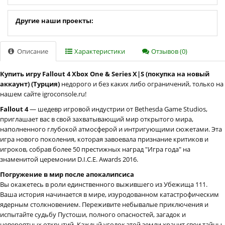
Другие наши проекты:
Описание
Характеристики
Отзывов (0)
Купить игру Fallout 4 Xbox One & Series X|S (покупка на новый
аккаунт) (Турция)
недорого и без каких либо ограничений, только на
нашем сайте igroconsole.ru!
Fallout 4
— шедевр игровой индустрии от Bethesda Game Studios,
приглашает вас в свой захватывающий мир открытого мира,
наполненного глубокой атмосферой и интригующими сюжетами. Эта
игра нового поколения, которая завоевала признание критиков и
игроков, собрав более 50 престижных наград "Игра года" на
знаменитой церемонии D.I.C.E. Awards 2016.
Погружение в мир после апокалипсиса
Вы окажетесь в роли единственного выжившего из Убежища 111.
Ваша история начинается в мире, изуродованном катастрофическим
ядерным столкновением. Переживите небывалые приключения и
испытайте судьбу Пустоши, полного опасностей, загадок и
невероятных открытий. Каждый уголок этой земли хранит свои тайны