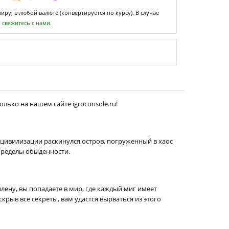
ру, в любой валюте (конвертируется по курсу). В случае
,
свяжитесь с нами.
лько на нашем сайте igroconsole.ru!
т цивилизации раскинулся остров, погруженный в хаос
 пределы обыденности.
лену, вы попадаете в мир, где каждый миг имеет
крыв все секреты, вам удастся вырваться из этого