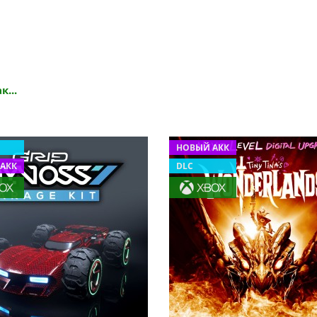
к...
НОВЫЙ АКК
АКК
DLC