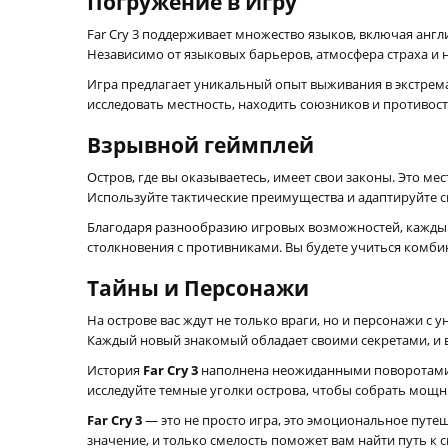
Погружение в Игру
Far Cry 3 поддерживает множество языков, включая англ
Независимо от языковых барьеров, атмосфера страха и
Игра предлагает уникальный опыт выживания в экстрема
исследовать местность, находить союзников и противост
Взрывной геймплей
Остров, где вы оказываетесь, имеет свои законы. Это м
Используйте тактические преимущества и адаптируйте св
Благодаря разнообразию игровых возможностей, каждый
столкновения с противниками. Вы будете учиться комби
Тайны и Персонажи
На острове вас ждут не только враги, но и персонажи с
Каждый новый знакомый обладает своими секретами, и в
История
Far Cry 3
наполнена неожиданными поворотами 
исследуйте темные уголки острова, чтобы собрать мощ
Far Cry 3
— это не просто игра, это эмоциональное путе
значение, и только смелость поможет вам найти путь к с