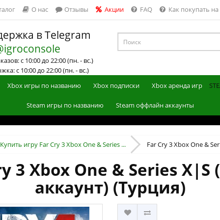
талог
О нас
Отзывы
Акции
FAQ
Как покупать на
ержка в Telegram
@igroconsole
азов: с 10:00 до 22:00 (пн. - вс.)
ка: с 10:00 до 22:00 (пн. - вс.)
Xbox игры по названию
Xbox подписки
Xbox аренда игр
STE
Steam игры по названию
Steam оффлайн аккаунты
Купить игру Far Cry 3 Xbox One & Series ...
Far Cry 3 Xbox One & Ser
ry 3 Xbox One & Series X|S
аккаунт) (Турция)