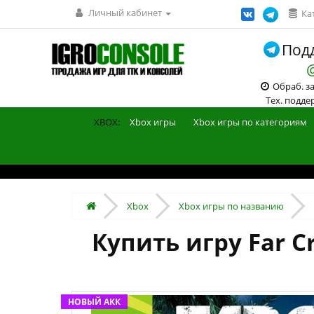
Личный кабинет
Ка
Подд
Обраб. зак
Тех. поддерж
XBOX:
Xbox игры
Xbox игры по категориям
Xbox
Xbox игры по названию
Купить игру Far C
НОВЫЙ АКК