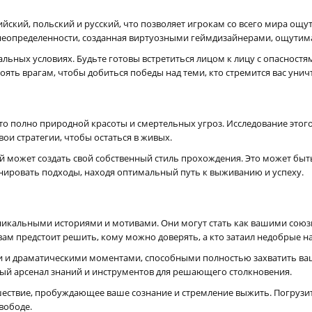
ийский, польский и русский, что позволяет игрокам со всего мира ощ
 неопределенности, созданная виртуозными геймдизайнерами, ощутим
льных условиях. Будьте готовы встретиться лицом к лицу с опасност
оять врагам, чтобы добиться победы над теми, кто стремится вас унич
есто полно природной красоты и смертельных угроз. Исследование этог
ои стратегии, чтобы остаться в живых.
 может создать свой собственный стиль прохождения. Это может быть
нировать подходы, находя оптимальный путь к выживанию и успеху.
 уникальными историями и мотивами. Они могут стать как вашими союзн
ам предстоит решить, кому можно доверять, а кто затаил недобрые н
и драматическими моментами, способными полностью захватить ваш
ный арсенал знаний и инструментов для решающего столкновения.
шествие, пробуждающее ваше сознание и стремление выжить. Погрузит
вободе.