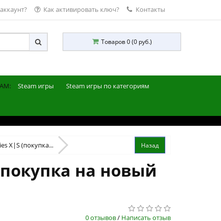
 аккаунт?
Как активировать ключ?
Контакты
Товаров 0 (0 руб.)
AM:
Steam игры
Steam игры по категориям
ies X|S (покупка...
 (покупка на новый
0 отзывов
/
Написать отзыв