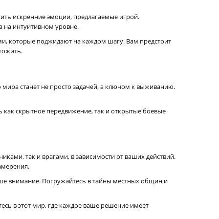
утить искренние эмоции, предлагаемые игрой.
а на интуитивном уровне.
ями, которые поджидают на каждом шагу. Вам предстоит
тожить.
о мира станет не просто задачей, а ключом к выживанию.
 как скрытное передвижение, так и открытые боевые
иками, так и врагами, в зависимости от ваших действий.
амерения.
е внимание. Погружайтесь в тайны местных общин и
есь в этот мир, где каждое ваше решение имеет