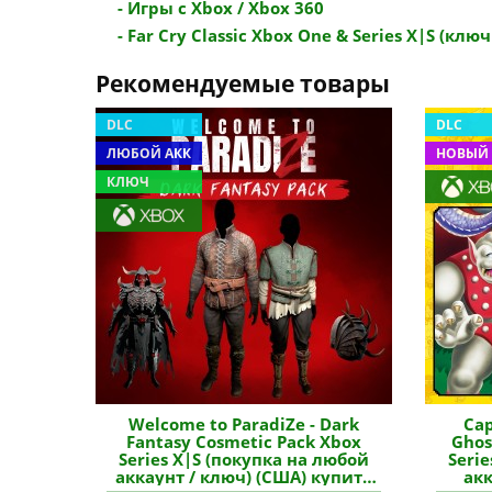
- Игры с Xbox / Xbox 360
- Far Cry Classic Xbox One & Series X|S (ключ /
Рекомендуемые товары
DLC
DLC
ЛЮБОЙ АКК
НОВЫЙ 
КЛЮЧ
Welcome to ParadiZe - Dark
Ca
Fantasy Cosmetic Pack Xbox
Ghos
Series X|S (покупка на любой
Seri
аккаунт / ключ) (США) купить
акк