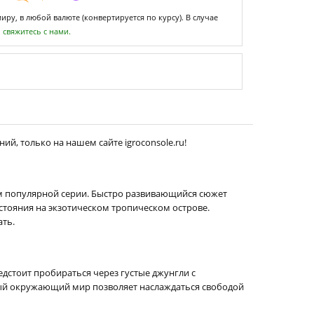
ру, в любой валюте (конвертируется по курсу). В случае
,
свяжитесь с нами.
ий, только на нашем сайте igroconsole.ru!
ам популярной серии. Быстро развивающийся сюжет
стояния на экзотическом тропическом острове.
ть.
дстоит пробираться через густые джунгли с
ный окружающий мир позволяет наслаждаться свободой