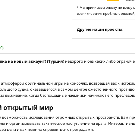
* Мы принимаем оплату по всему ми
возникновения проблем с оплатой
Другие наши проекты:
0)
купка на новый аккаунт) (Турция)
недорого и без каких либо ограничен
c
я атмосферой оригинальной игры на консолях, возвращая вас к исток
большого судна, оказавшегося в самом центре ожесточенного противо
за выживание, когда беспощадные наемники начинают его преследова
й открытый мир
я возможность исследования огромных открытых пространств. Вам пре
оны и организовывать тактическое наступление на врага. Интерактив
ей цели и как именно справляться с преградами.