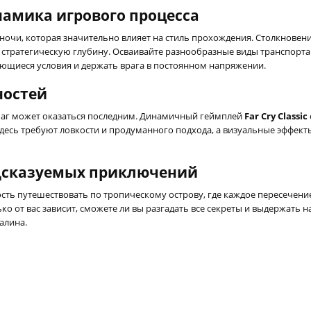
амика игрового процесса
ночи, которая значительно влияет на стиль прохождения. Столкновени
 стратегическую глубину. Осваивайте разнообразные виды транспорта
ющиеся условия и держать врага в постоянном напряжении.
ностей
 шаг может оказаться последним. Динамичный геймплей
Far Cry Classic
десь требуют ловкости и продуманного подхода, а визуальные эффект
едсказуемых приключений
ость путешествовать по тропическому острову, где каждое пересечение
ько от вас зависит, сможете ли вы разгадать все секреты и выдержать
алина.