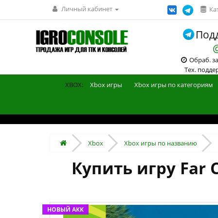
Личный кабинет
Ка
Подд
Обраб. зак
Тех. поддерж
XBOX:
Xbox игры
Xbox игры по категориям
Xbox
Xbox игры по названию
Купить игру Far C
НОВЫЙ АКК