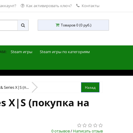
 аккаунт?
Как активировать ключ?
Контакты
Товаров 0 (0 руб.)
AM:
Steam игры
Steam игры по категориям
& Series X|S (п...
es X|S (покупка на
0 отзывов
/
Написать отзыв