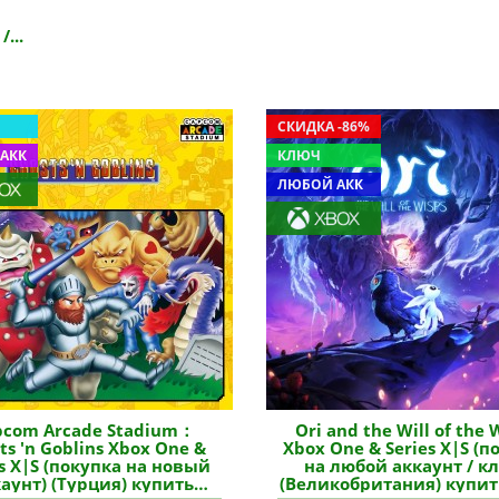
...
СКИДКА -86%
АКК
КЛЮЧ
ЛЮБОЙ АКК
pcom Arcade Stadium：
Ori and the Will of the 
ts 'n Goblins Xbox One &
Xbox One & Series X|S (п
es X|S (покупка на новый
на любой аккаунт / к
аунт) (Турция) купить
(Великобритания) купит