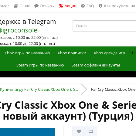
талог
О нас
Отзывы
Акции
FAQ
Как покупать на
ержка в Telegram
@igroconsole
азов: с 10:00 до 22:00 (пн. - вс.)
ка: с 10:00 до 22:00 (пн. - вс.)
Xbox игры по названию
Xbox подписки
Xbox аренда игр
STE
Steam игры по названию
Steam оффлайн аккаунты
Купить игру Far Cry Classic Xbox One & S...
Far Cry Classic Xbox One 
ry Classic Xbox One & Seri
новый аккаунт) (Турция)