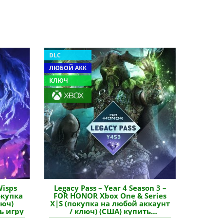
DLC
ЛЮБОЙ АКК
КЛЮЧ
Wisps
Legacy Pass – Year 4 Season 3 –
окупка
FOR HONOR Xbox One & Series
люч)
X|S (покупка на любой аккаунт
ь игру
/ ключ) (США) купить