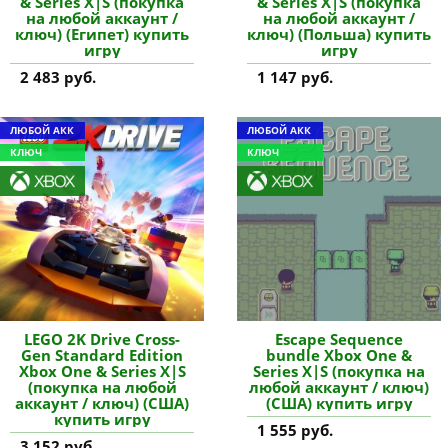
& Series X|S (покупка
& Series X|S (покупка
на любой аккаунт /
на любой аккаунт /
ключ) (Египет) купить
ключ) (Польша) купить
игру
игру
2 483 руб.
1 147 руб.
ЛЮБОЙ АКК
ЛЮБОЙ АКК
КЛЮЧ
КЛЮЧ
LEGO 2K Drive Cross-
Escape Sequence
Gen Standard Edition
bundle Xbox One &
Xbox One & Series X|S
Series X|S (покупка на
(покупка на любой
любой аккаунт / ключ)
аккаунт / ключ) (США)
(США) купить игру
купить игру
1 555 руб.
3 152 руб.