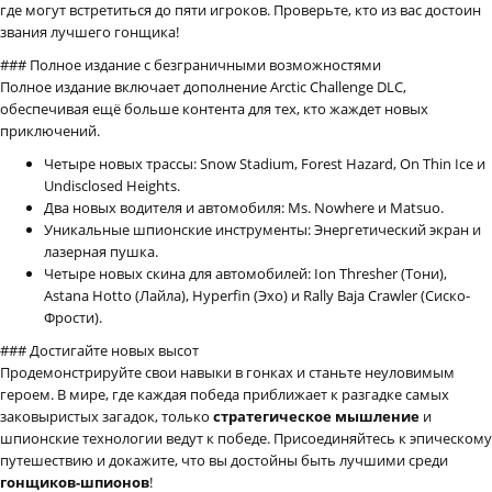
где могут встретиться до пяти игроков. Проверьте, кто из вас достоин
звания лучшего гонщика!
### Полное издание с безграничными возможностями
Полное издание включает дополнение Arctic Challenge DLC,
обеспечивая ещё больше контента для тех, кто жаждет новых
приключений.
Четыре новых трассы: Snow Stadium, Forest Hazard, On Thin Ice и
Undisclosed Heights.
Два новых водителя и автомобиля: Ms. Nowhere и Matsuo.
Уникальные шпионские инструменты: Энергетический экран и
лазерная пушка.
Четыре новых скина для автомобилей: Ion Thresher (Тони),
Astana Hotto (Лайла), Hyperfin (Эхо) и Rally Baja Crawler (Сиско-
Фрости).
### Достигайте новых высот
Продемонстрируйте свои навыки в гонках и станьте неуловимым
героем. В мире, где каждая победа приближает к разгадке самых
заковыристых загадок, только
стратегическое мышление
и
шпионские технологии ведут к победе. Присоединяйтесь к эпическому
путешествию и докажите, что вы достойны быть лучшими среди
гонщиков-шпионов
!