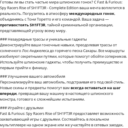
Готовы ли вы стать частью мира шпионских гонок? С Fast & Furious:
Spy Racers Rise of SH1FT3R - Complete Edition ваша мечта воплотится в
реальность. Погрузитесь в атмосферу
международных гонок
,
объединяясь с Тони Торетто и его командой. Ваша задача —
противостоять SH1FT3R
, тайной криминальной организации,
представляющей угрозу всему миру.
### Незаурядные трассы и уникальные гаджеты
Демонстрируйте ваши гоночные навыки, преодолевая трассы от
солнечного Лос-Анджелеса до горячего песка Сахары. Все маршруты
изобилуют секретными путями, которые помогут обойти соперников.
Используйте шпионские гаджеты, чтобы получить преимущество и
первым прийти к финишу.
### Улучшение вашего автомобиля
Персонализируйте ваш автомобиль, подстраивая его под свой стиль.
Новые скины и предметы помогут вам
всегда оставаться на шаг
впереди
, превращая вашу машину в настоящего шпионского
монстра, готового к сложнейшим испытаниям.
### Играйте с друзьями
Fast & Furious: Spy Racers Rise of SH1FT3R предоставляет возможность
захватывающей игры с друзьями. Состязайтесь в локальном
мультиплеере на одном экране или же участвуйте в сетевых заездах,