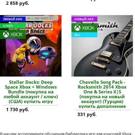
2 858 руб.
ЛЮБОЙ АКК
НОВЫЙ АКК
КЛЮЧ
DLC
Stellar Docks: Deep
Chevelle Song Pack -
Space Xbox + Windows
Rocksmith 2014 Xbox
Bundle (покупка на
One & Series X|S
любой аккаунт / ключ)
(покупка на новый
(США) купить игру
аккаунт) (Турция)
купить дополнение
1 730 руб.
331 руб.
В нашем ассортименте обширная библиотека игр для консолей Xbox