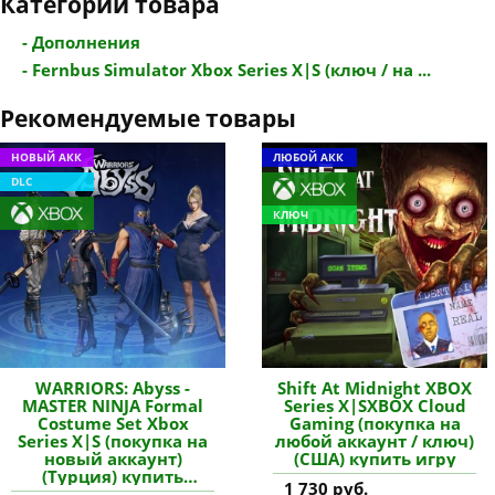
Категории товара
- Дополнения
- Fernbus Simulator Xbox Series X|S (ключ / на ...
Рекомендуемые товары
НОВЫЙ АКК
ЛЮБОЙ АКК
DLC
КЛЮЧ
WARRIORS: Abyss -
Shift At Midnight XBOX
MASTER NINJA Formal
Series X|SXBOX Cloud
Costume Set Xbox
Gaming (покупка на
Series X|S (покупка на
любой аккаунт / ключ)
новый аккаунт)
(США) купить игру
(Турция) купить
1 730 руб.
дополнение