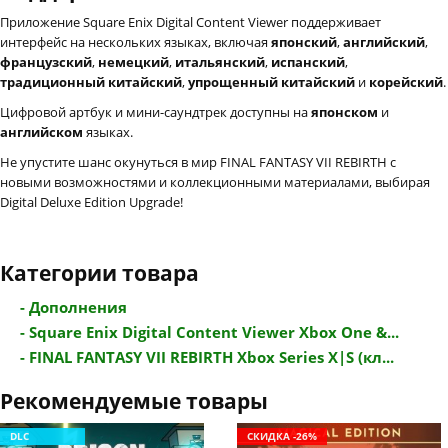
Приложение Square Enix Digital Content Viewer поддерживает
интерфейс на нескольких языках, включая
японский
,
английский
,
французский
,
немецкий
,
итальянский
,
испанский
,
традиционный китайский
,
упрощенный китайский
и
корейский
.
Цифровой артбук и мини-саундтрек доступны на
японском
и
английском
языках.
Не упустите шанс окунуться в мир FINAL FANTASY VII REBIRTH с
новыми возможностями и коллекционными материалами, выбирая
Digital Deluxe Edition Upgrade!
Категории товара
- Дополнения
- Square Enix Digital Content Viewer Xbox One &...
- FINAL FANTASY VII REBIRTH Xbox Series X|S (кл...
Рекомендуемые товары
DLC
СКИДКА -26%