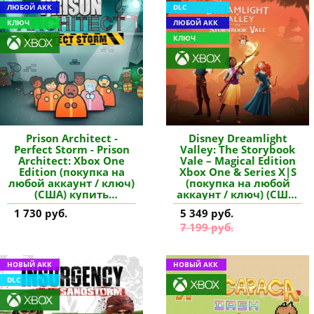
ЛЮБОЙ АКК
DLC
КЛЮЧ
ЛЮБОЙ АКК
КЛЮЧ
Prison Architect -
Disney Dreamlight
Perfect Storm - Prison
Valley: The Storybook
Architect: Xbox One
Vale – Magical Edition
Edition (покупка на
Xbox One & Series X|S
любой аккаунт / ключ)
(покупка на любой
(США) купить
аккаунт / ключ) (США)
дополнение
купить дополнение
1 730 руб.
5 349 руб.
7 199 руб.
НОВЫЙ АКК
НОВЫЙ АКК
DLC