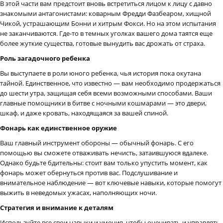
В этой части вам предстоит вновь встретиться лицом к лицу с давно
знакомыми антагонистами: коварным Фредди Фазбеаром, хищной
Чикой, устрашающим Бонни и хитрым Фокси. Но на этом испытания
не заканчиваются. Где-то в темных уголках вашего дома таятся еще
более жуткие существа, готовые вынудить вас дрожать от страха.
Роль загадочного ребенка
Вы выступаете в роли юного ребенка, чья история пока окутана
тайной. Единственное, что известно — вам необходимо продержаться
до шести утра, защищая себя всеми возможными способами. Ваши
главные помощники в битве с ночными кошмарами — это двери,
шкаф, и даже кровать, находящаяся за вашей спиной.
Фонарь как единственное оружие
Ваш главный инструмент обороны — обычный фонарь. С его
помощью вы сможете отваживать нечисть, затаившуюся вдалеке.
Однако будьте бдительны: стоит вам только упустить момент, как
фонарь может обернуться против вас. Подслушивание и
внимательное наблюдение — вот ключевые навыки, которые помогут
выжить в неведомых ужасах, наполняющих ночи.
Стратегия и внимание к деталям
Используйте все свои навыки и умения, чтобы оценивать и управлять