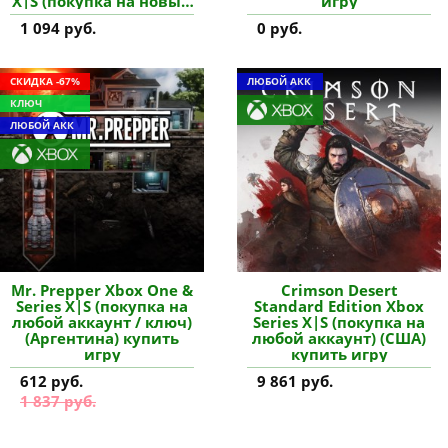
X|S (покупка на новый
игру
аккаунт) (Турция)
1 094 руб.
0 руб.
купить дополнение
СКИДКА -67%
ЛЮБОЙ АКК
КЛЮЧ
ЛЮБОЙ АКК
Mr. Prepper Xbox One &
Crimson Desert
Series X|S (покупка на
Standard Edition Xbox
любой аккаунт / ключ)
Series X|S (покупка на
(Аргентина) купить
любой аккаунт) (США)
игру
купить игру
612 руб.
9 861 руб.
1 837 руб.