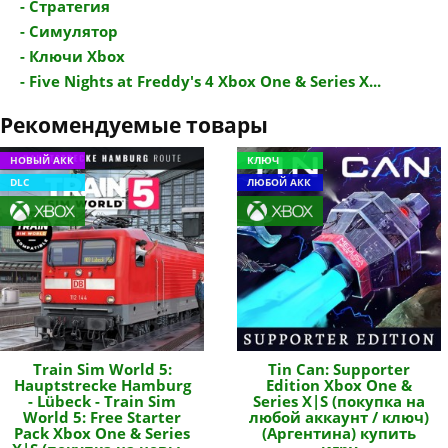
- Стратегия
- Симулятор
- Ключи Xbox
- Five Nights at Freddy's 4 Xbox One & Series X...
Рекомендуемые товары
НОВЫЙ АКК
КЛЮЧ
DLC
ЛЮБОЙ АКК
Train Sim World 5:
Tin Can: Supporter
Hauptstrecke Hamburg
Edition Xbox One &
- Lübeck - Train Sim
Series X|S (покупка на
World 5: Free Starter
любой аккаунт / ключ)
Pack Xbox One & Series
(Аргентина) купить