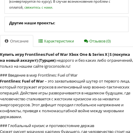
(конвертируется по курсу). В случае возникновения проблем с
оплатой,
свяжитесь с нами.
Другие наши проекты:
Описание
Характеристики
Отзывов (0)
Купить игру Frontlines:Fuel of War Xbox One & Series X|S (покупка
на новый аккаунт) (Турция)
недорого и без каких либо ограничений,
только на нашем сайте igroconsole.ru!
### Введение в мир Frontlines: Fuel of War
Frontlines: Fuel of War
– это захватывающий шутер от первого лица,
который погружает игроков в интенсивный мир военно-тактических
операций. Действие игры разворачивается в недалеком будущем, где
человечество сталкивается с жестоким кризисом из-за нехватки
энергоресурсов. Этот дефицит породил глобальное напряжение и
конфликты, приведя к полномасштабной войне между мировыми
державами.
### Глобальный кризис и противостояние держав
Сюжет рисует мрачную картину будущего, где человечество стоит на