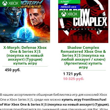
КЛЮЧ
ЛЮБОЙ АКК
X-Morph: Defense Xbox
Shadow Complex
One & Series X|S
Remastered Xbox One &
(покупка на новый
Series X|S (покупка на
аккаунт) (Турция)
любой аккаунт / ключ)
купить игру
(Аргентина) купить
игру
450 руб.
1 721 руб.
10 325 руб.
В нашем ассортименте обширная библиотека игр для консолей Xbox
One и Xbox Series X|S, среди них можно
купить игру Frontlines:Fuel
of War Xbox One & Series X|S (покупка на новый аккаунт) (Турция)
,
которая приобретается по сниженной цене специально для Вас. Игры