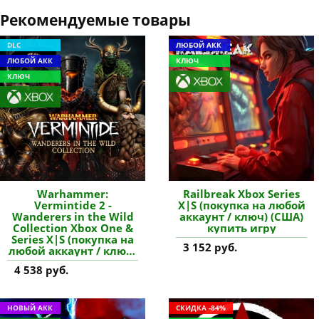
Рекомендуемые товары
DLC
ЛЮБОЙ АКК
ЛЮБОЙ АКК
КЛЮЧ
КЛЮЧ
Warhammer:
Railbreak Xbox Series
Vermintide 2 -
X|S (покупка на любой
Wanderers in the Wild
аккаунт / ключ) (США)
Collection Xbox One &
купить игру
Series X|S (покупка на
3 152 руб.
любой аккаунт / ключ)
(США) купить
4 538 руб.
дополнение
НОВЫЙ АКК
СКИДКА -84%