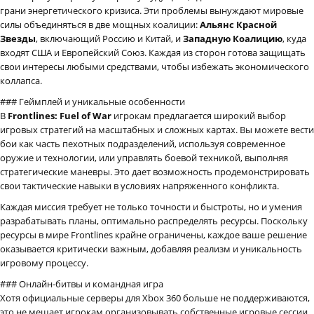
грани энергетического кризиса. Эти проблемы вынуждают мировые
силы объединяться в две мощных коалиции:
Альянс Красной
Звезды
, включающий Россию и Китай, и
Западную Коалицию
, куда
входят США и Европейский Союз. Каждая из сторон готова защищать
свои интересы любыми средствами, чтобы избежать экономического
коллапса.
### Геймплей и уникальные особенности
В
Frontlines: Fuel of War
игрокам предлагается широкий выбор
игровых стратегий на масштабных и сложных картах. Вы можете вести
бои как часть пехотных подразделений, используя современное
оружие и технологии, или управлять боевой техникой, выполняя
стратегические маневры. Это дает возможность продемонстрировать
свои тактические навыки в условиях напряженного конфликта.
Каждая миссия требует не только точности и быстроты, но и умения
разрабатывать планы, оптимально распределять ресурсы. Поскольку
ресурсы в мире Frontlines крайне ограничены, каждое ваше решение
оказывается критически важным, добавляя реализм и уникальность
игровому процессу.
### Онлайн-битвы и командная игра
Хотя официальные серверы для Xbox 360 больше не поддерживаются,
это не мешает игрокам организовывать собственные игровые сессии.