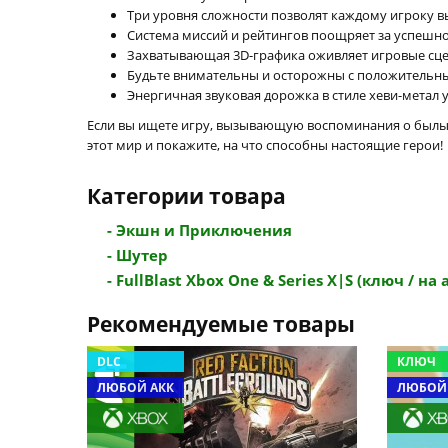
Три уровня сложности позволят каждому игроку 
Система миссий и рейтингов поощряет за успешно
Захватывающая 3D-графика оживляет игровые сце
Будьте внимательны и осторожны с положительн
Энергичная звуковая дорожка в стиле хеви-метал 
Если вы ищете игру, вызывающую воспоминания о былых 
этот мир и покажите, на что способны настоящие герои!
Категории товара
- Экшн и Приключения
- Шутер
- FullBlast Xbox One & Series X|S (ключ / на а
Рекомендуемые товары
DLC
КЛЮЧ
ЛЮБОЙ АКК
ЛЮБОЙ