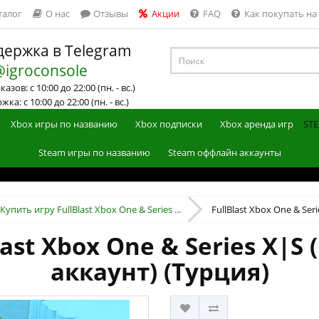
талог
О нас
Отзывы
Акции
FAQ
Как покупать на
ержка в Telegram
@igroconsole
азов: с 10:00 до 22:00 (пн. - вс.)
ка: с 10:00 до 22:00 (пн. - вс.)
Xbox игры по названию
Xbox подписки
Xbox аренда игр
STE
Steam игры по названию
Steam оффлайн аккаунты
Купить игру FullBlast Xbox One & Series ...
FullBlast Xbox One & Seri
last Xbox One & Series X|S
аккаунт) (Турция)