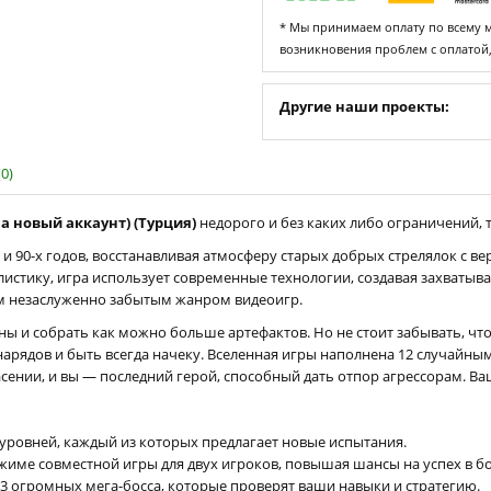
* Мы принимаем оплату по всему ми
возникновения проблем с оплатой
Другие наши проекты:
0)
 на новый аккаунт) (Турция)
недорого и без каких либо ограничений, т
 и 90-х годов, восстанавливая атмосферу старых добрых стрелялок с 
илистику, игра использует современные технологии, создавая захваты
м незаслуженно забытым жанром видеоигр.
айны и собрать как можно больше артефактов. Но не стоит забывать, ч
арядов и быть всегда начеку. Вселенная игры наполнена 12 случайны
пасении, и вы — последний герой, способный дать отпор агрессорам. Ва
 уровней, каждый из которых предлагает новые испытания.
жиме совместной игры для двух игроков, повышая шансы на успех в б
 3 огромных мега-босса, которые проверят ваши навыки и стратегию.