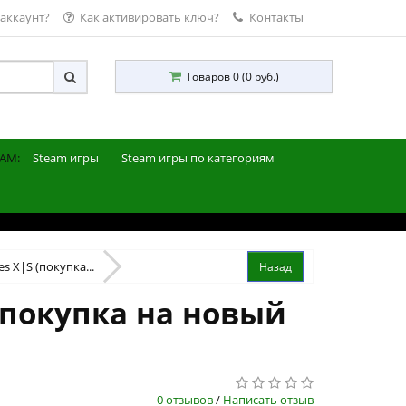
 аккаунт?
Как активировать ключ?
Контакты
Товаров 0 (0 руб.)
AM:
Steam игры
Steam игры по категориям
es X|S (покупка...
 (покупка на новый
0 отзывов
/
Написать отзыв