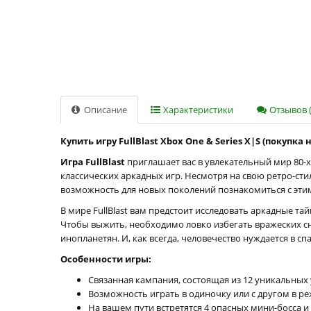
Описание
Характеристики
Отзывов (
Купить игру FullBlast Xbox One & Series X|S (покупка
Игра FullBlast
приглашает вас в увлекательный мир 80-х
классических аркадных игр. Несмотря на свою ретро-ст
возможность для новых поколений познакомиться с эти
В мире FullBlast вам предстоит исследовать аркадные т
Чтобы выжить, необходимо ловко избегать вражеских сн
инопланетян. И, как всегда, человечество нуждается в с
Особенности игры:
Связанная кампания, состоящая из 12 уникальных
Возможность играть в одиночку или с другом в ре
На вашем пути встретятся 4 опасных мини-босса и