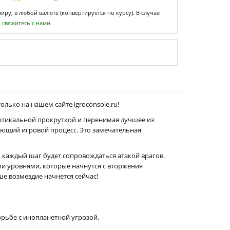
ру, в любой валюте (конвертируется по курсу). В случае
,
свяжитесь с нами.
олько на нашем сайте igroconsole.ru!
вертикальной прокруткой и перенимая лучшее из
вающий игровой процесс. Это замечательная
то каждый шаг будет сопровождаться атакой врагов.
ми уровнями, которые начнутся с вторжения
ше возмездие начнется сейчас!
орьбе с инопланетной угрозой.