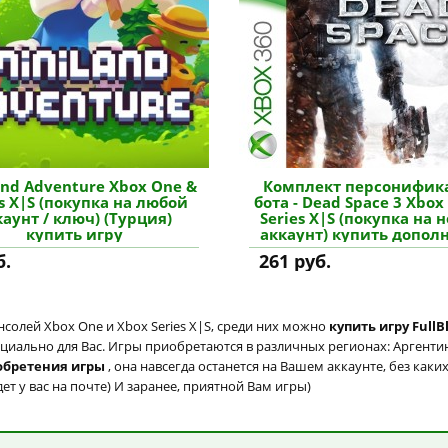
and Adventure Xbox One &
Комплект персонифик
es X|S (покупка на любой
бота - Dead Space 3 Xbox
каунт / ключ) (Турция)
Series X|S (покупка на 
купить игру
аккаунт) купить допол
б.
261 руб.
солей Xbox One и Xbox Series X|S, среди них можно
купить игру FullB
циально для Вас. Игры приобретаются в различных регионах: Аргентина
обретения игры
, она навсегда останется на Вашем аккаунте, без как
т у вас на почте) И заранее, приятной Вам игры)