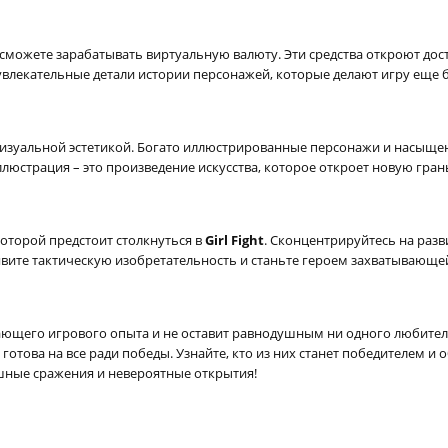
сможете зарабатывать виртуальную валюту. Эти средства откроют дос
увлекательные детали истории персонажей, которые делают игру еще 
визуальной эстетикой. Богато иллюстрированные персонажи и насыще
люстрация – это произведение искусства, которое откроет новую гра
которой предстоит столкнуться в
Girl Fight
. Сконцентрируйтесь на раз
явите тактическую изобретательность и станьте героем захватывающе
ающего игрового опыта и не оставит равнодушным ни одного любител
 готова на все ради победы. Узнайте, кто из них станет победителем и
рашные сражения и невероятные открытия!