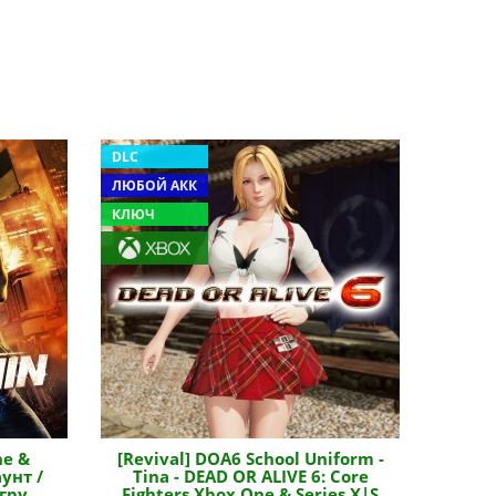
DLC
ЛЮБОЙ АКК
КЛЮЧ
ne &
[Revival] DOA6 School Uniform -
унт /
Tina - DEAD OR ALIVE 6: Core
гру
Fighters Xbox One & Series X|S