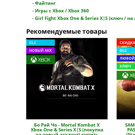
- Файтинг
- Игры с Xbox / Xbox 360
- Girl Fight Xbox One & Series X|S (ключ / на а
Рекомендуемые товары
DLC
СКИДКА
НОВЫЙ АКК
DLC
ЛЮБОЙ
КЛЮЧ
Бо Рай Чо - Mortal Kombat X
SAM
Xbox One & Series X|S (покупка
PA
на новый аккаунт) купить
(St