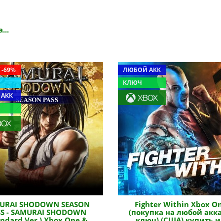
...
 -69%
ЛЮБОЙ АКК
КЛЮЧ
 АКК
URAI SHODOWN SEASON
Fighter Within Xbox O
SS - SAMURAI SHODOWN
(покупка на любой акка
andard Ver.) Xbox One &
ключ) (США) купить и