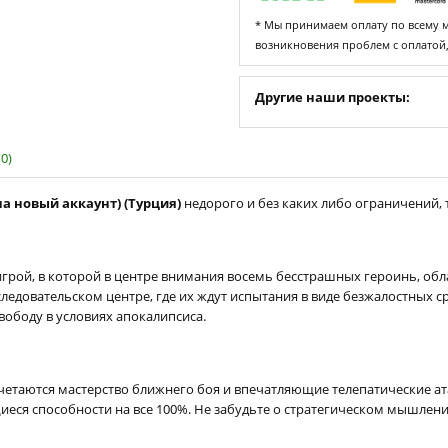
* Мы принимаем оплату по всему ми
возникновения проблем с оплатой
Другие наши проекты:
0)
 на новый аккаунт) (Турция)
недорого и без каких либо ограничений, т
игрой, в которой в центре внимания восемь бесстрашных героинь, о
едовательском центре, где их ждут испытания в виде безжалостных с
вободу в условиях апокалипсиса.
четаются мастерство ближнего боя и впечатляющие телепатические ат
еся способности на все 100%. Не забудьте о стратегическом мышлени