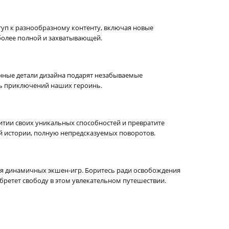
туп к разнообразному контенту, включая новые
более полной и захватывающей.
нные детали дизайна подарят незабываемые
нь приключений наших героинь.
витии своих уникальных способностей и превратите
й истории, полную непредсказуемых поворотов.
я динамичных экшен-игр. Боритесь ради освобождения
 обретет свободу в этом увлекательном путешествии.