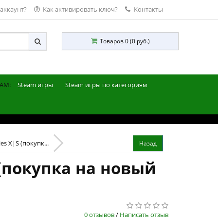
 аккаунт?
Как активировать ключ?
Контакты
Товаров 0 (0 руб.)
AM:
Steam игры
Steam игры по категориям
ies X|S (покупк...
S (покупка на новый
0 отзывов
/
Написать отзыв