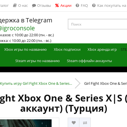
талог
О нас
Отзывы
Акции
FAQ
Как покупать на
ержка в Telegram
@igroconsole
азов: с 10:00 до 22:00 (пн. - вс.)
ка: с 10:00 до 22:00 (пн. - вс.)
Xbox игры по названию
Xbox подписки
Xbox аренда игр
STE
Steam игры по названию
Steam оффлайн аккаунты
Купить игру Girl Fight Xbox One & Series...
Girl Fight Xbox One & Ser
ight Xbox One & Series X|
аккаунт) (Турция)