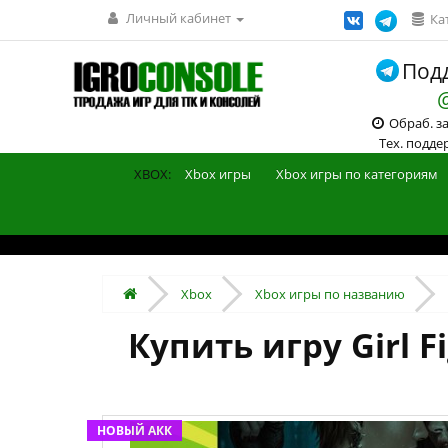
Личный кабинет
Ка
Подд
Обраб. зак
Тех. поддерж
XBOX:
Xbox игры
Xbox игры по категориям
Xbox
Xbox игры по названию
Купить игру Girl F
НОВЫЙ АКК