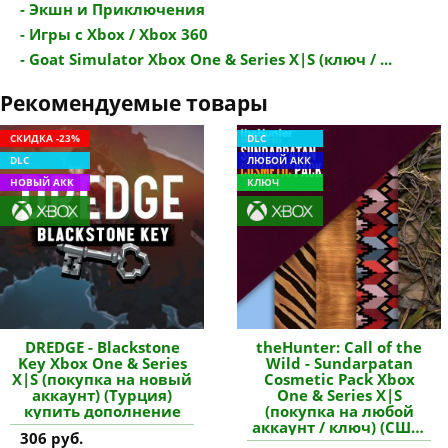
- Экшн и Приключения
- Игры с Xbox / Xbox 360
- Goat Simulator Xbox One & Series X|S (ключ / ...
Рекомендуемые товары
СКИДКА -23%
DLC
DLC
ЛЮБОЙ АКК
НОВЫЙ АКК
КЛЮЧ
DREDGE - Blackstone
theHunter: Call of the
Key Xbox One & Series
Wild - Sundarpatan
X|S (покупка на новый
Cosmetic Pack Xbox
аккаунт) (Турция)
One & Series X|S
купить дополнение
(покупка на любой
аккаунт / ключ) (США)
306 руб.
купить дополнение